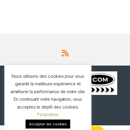
Nous utilisons des cookies pour vous
garantir la meilleure expérience et
améliorer la performance de notre site.
En continuant votre navigation, vous
Une question ? Appelez
acceptez le dépôt des cookies.
nous!
Paramétrer
0327973537
Accepter les cookies
Rechercher :