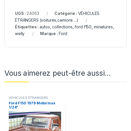
UGS :
24063
Catégorie :
VÉHICULES
ÉTRANGERS (voitures,camions ...)
Étiquettes :
autos
,
collections
,
ford f150
,
miniatures
,
welly
Marque :
Ford
Vous aimerez peut-être aussi…
VÉHICULES ÉTRANGERS
(voitures,camions ...)
Ford F150 1979 Motormax
1/24°