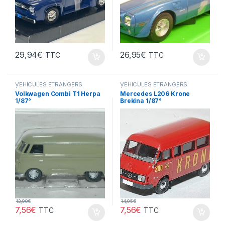
29,94
€
26,95
€
TTC
TTC
VÉHICULES ÉTRANGERS
VÉHICULES ÉTRANGERS
(voitures,camions ...)
(voitures,camions ...)
Volkwagen Combi T1 Herpa
Mercedes L206 Krone
1/87°
Brekina 1/87°
12,90
€
14,95
€
7,56
€
7,56
€
TTC
TTC