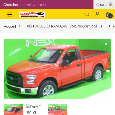
Search
for:
Open
0
Accueil
VÉHICULES ÉTRANGERS (voitures,camions ...)
F