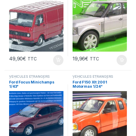
49,90
€
19,96
€
TTC
TTC
VÉHICULES ÉTRANGERS
VÉHICULES ÉTRANGERS
(voitures,camions ...)
(voitures,camions ...)
Ford Focus Minichamps
Ford F150 Xlt 2001
1/43°
Motormax 1/24°