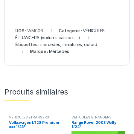
UGS :
WM006
Catégorie :
VÉHICULES
ÉTRANGERS (voitures,camions ...)
Étiquettes :
mercedes
,
miniatures
,
oxford
Marque :
Mercedes
Produits similaires
VÉHICULES ÉTRANGERS
VÉHICULES ÉTRANGERS
(voitures,camions ...)
(voitures,camions ...)
Volkswagen LT28 Premium
Range Rover 2003 Welly
xxx 1/43°
1/24°