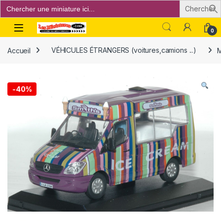
Search
for:
Open
0
Accueil
VÉHICULES ÉTRANGERS (voitures,camions ...)
M
-
40%