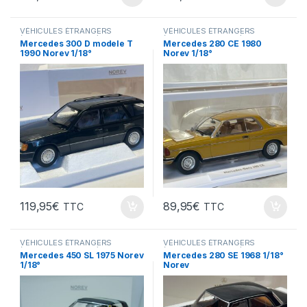
VÉHICULES ÉTRANGERS
VÉHICULES ÉTRANGERS
(voitures,camions ...)
(voitures,camions ...)
Mercedes 300 D modele T
Mercedes 280 CE 1980
1990 Norev 1/18°
Norev 1/18°
119,95
€
89,95
€
TTC
TTC
VÉHICULES ÉTRANGERS
VÉHICULES ÉTRANGERS
(voitures,camions ...)
(voitures,camions ...)
Mercedes 450 SL 1975 Norev
Mercedes 280 SE 1968 1/18°
1/18°
Norev