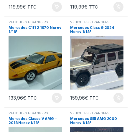
119,99
€
119,99
€
TTC
TTC
VÉHICULES ÉTRANGERS
VÉHICULES ÉTRANGERS
(voitures,camions ...)
(voitures,camions ...)
Mercedes C111 2 1970 Norev
Mercedes Class G 2024
1/18°
Norev 1/18°
133,96
€
159,96
€
TTC
TTC
VÉHICULES ÉTRANGERS
VÉHICULES ÉTRANGERS
(voitures,camions ...)
(voitures,camions ...)
Mercedes Classe V AMG –
Mercedes S55 AMG 2000
2018 Norev 1/18°
Norev 1/18°