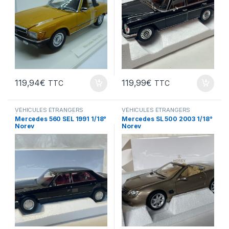
119,94
€
119,99
€
TTC
TTC
VÉHICULES ÉTRANGERS
VÉHICULES ÉTRANGERS
(voitures,camions ...)
(voitures,camions ...)
Mercedes 560 SEL 1991 1/18°
Mercedes SL 500 2003 1/18°
Norev
Norev