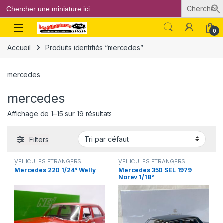
Search
for:
Open
0
Accueil
Produits identifiés “mercedes”
mercedes
mercedes
Affichage de 1–15 sur 19 résultats
Filters
VÉHICULES ÉTRANGERS
VÉHICULES ÉTRANGERS
(voitures,camions ...)
(voitures,camions ...)
Mercedes 220 1/24° Welly
Mercedes 350 SEL 1979
Norev 1/18°