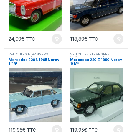
24,90
€
118,80
€
TTC
TTC
VÉHICULES ÉTRANGERS
VÉHICULES ÉTRANGERS
(voitures,camions ...)
(voitures,camions ...)
Mercedes 220S 1965 Norev
Mercedes 230 E 1990 Norev
1/18°
1/18°
119,95
€
119,95
€
TTC
TTC