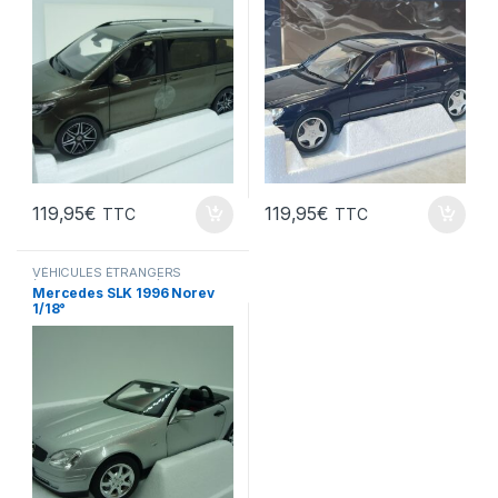
119,95
€
119,95
€
TTC
TTC
VÉHICULES ÉTRANGERS
(voitures,camions ...)
Mercedes SLK 1996 Norev
1/18°