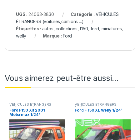
UGS :
24063-3830
Catégorie :
VÉHICULES
ÉTRANGERS (voitures,camions ...)
Étiquettes :
autos
,
collections
,
f150
,
ford
,
miniatures
,
welly
Marque :
Ford
Vous aimerez peut-être aussi…
VÉHICULES ÉTRANGERS
VÉHICULES ÉTRANGERS
(voitures,camions ...)
(voitures,camions ...)
Ford F150 Xlt 2001
Ford F 150 XL Welly 1/24°
Motormax 1/24°