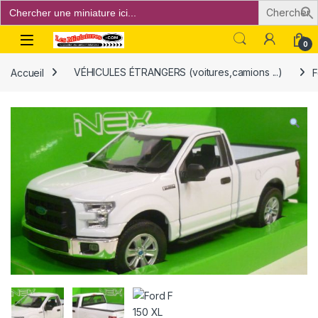
Search
for:
Open
0
Accueil
VÉHICULES ÉTRANGERS (voitures,camions ...)
F