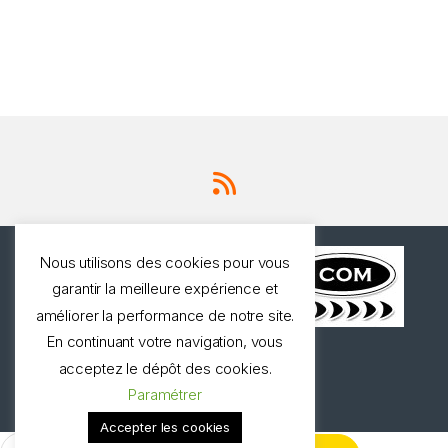
Nous utilisons des cookies pour vous
garantir la meilleure expérience et
améliorer la performance de notre site.
En continuant votre navigation, vous
Une question ? Appelez
acceptez le dépôt des cookies.
nous!
Paramétrer
0327973537
Accepter les cookies
Rechercher :