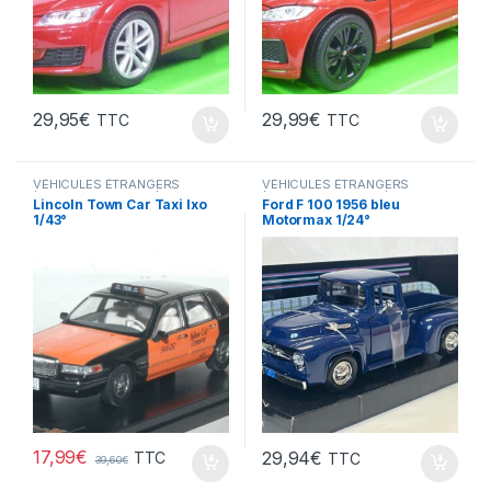
29,95
€
29,99
€
TTC
TTC
VÉHICULES ÉTRANGERS
VÉHICULES ÉTRANGERS
(voitures,camions ...)
(voitures,camions ...)
Lincoln Town Car Taxi Ixo
Ford F 100 1956 bleu
1/43°
Motormax 1/24°
17,99
€
29,94
€
TTC
TTC
39,60
€