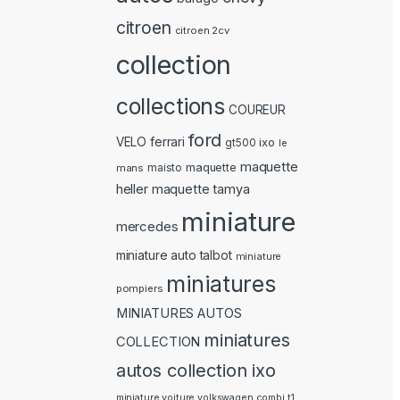
citroen
citroen 2cv
collection
collections
COUREUR
ford
ferrari
VELO
ixo
gt500
le
maquette
maquette
mans
maisto
heller
maquette tamya
miniature
mercedes
miniature auto talbot
miniature
miniatures
pompiers
MINIATURES AUTOS
miniatures
COLLECTION
autos collection ixo
miniature voiture volkswagen combi t1