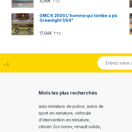
4,96
€
TTC
GMC K 2500 L'homme qui tombe a pic
Greenlight 1/64°
17,94
€
TTC
..
;;
Mots les plus recherchés
auto miniature de police
,
autos de
sport en miniature
,
véhicule
d’intervention en miniature
,
citroën 2cv norev
,
renault solido
,