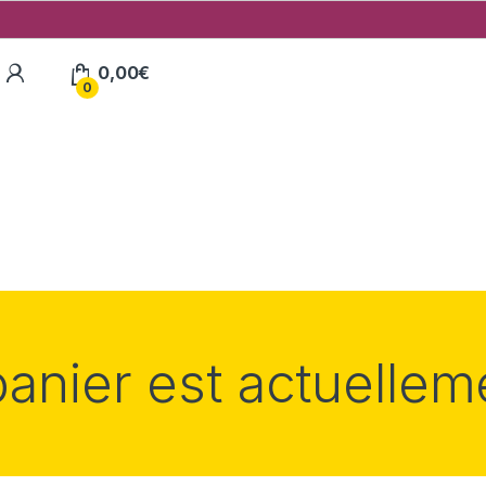
My Account
0,00
€
0
panier est actuellem