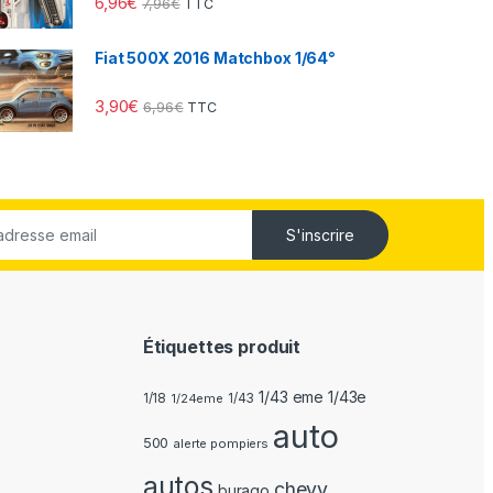
6,96
€
7,96
€
TTC
Fiat 500X 2016 Matchbox 1/64°
3,90
€
6,96
€
TTC
S'inscrire
Étiquettes produit
1/43 eme 1/43e
1/18
1/24eme
1/43
auto
500
alerte pompiers
autos
chevy
burago