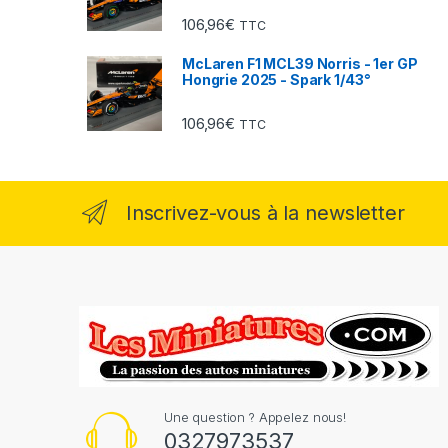
106,96
€
TTC
McLaren F1 MCL39 Norris - 1er GP
Hongrie 2025 - Spark 1/43°
106,96
€
TTC
Inscrivez-vous à la newsletter
Une question ? Appelez nous!
0327973537