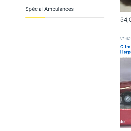
Spécial Ambulances
54,
VÉHIC
(voitu
Citro
Herp