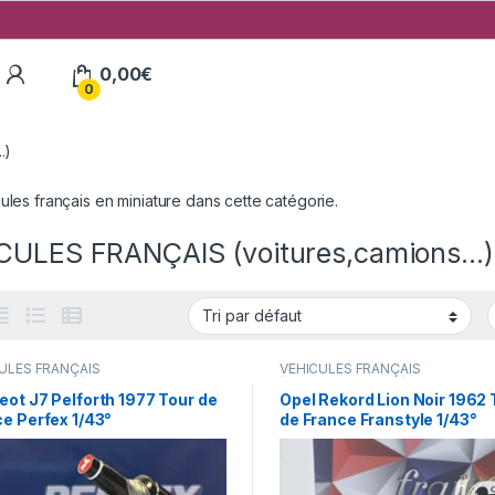
My Account
0,00
€
0
.)
ules français en miniature dans cette catégorie.
CULES FRANÇAIS (voitures,camions...)
ULES FRANÇAIS
VÉHICULES FRANÇAIS
res,camions...)
(voitures,camions...)
ot J7 Pelforth 1977 Tour de
Opel Rekord Lion Noir 1962 
e Perfex 1/43°
de France Franstyle 1/43°