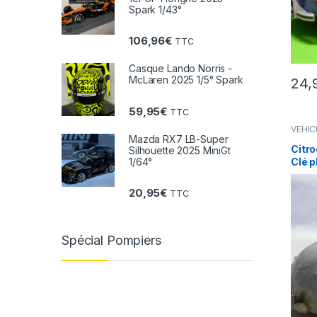
Spark 1/43°
106,96
€
TTC
Casque Lando Norris -
McLaren 2025 1/5° Spark
24,
59,95
€
TTC
VÉHIC
(voitu
Mazda RX7 LB-Super
Citr
Silhouette 2025 MiniGt
1/64°
Clé p
20,95
€
TTC
Spécial Pompiers