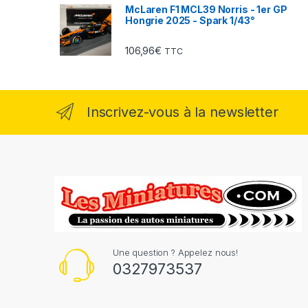
McLaren F1 MCL39 Norris - 1er GP
Hongrie 2025 - Spark 1/43°
106,96
€
TTC
Inscrivez-vous à la newsletter
Une question ? Appelez nous!
0327973537