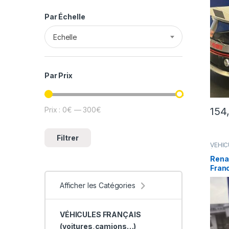
Par Échelle
Echelle
Par Prix
Prix :
0€
—
300€
154
Prix min
Prix max
Filtrer
VÉHIC
(voitu
Renau
Franc
perso
Afficher les Catégories
VÉHICULES FRANÇAIS
(voitures,camions…)