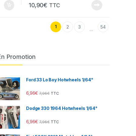
10,90
€
TTC
1
2
3
54
…
En Promotion
Ford 33 Lo Boy Hotwheels 1/64°
6,96
€
7,96
€
TTC
Dodge 330 1964 Hotwheels 1/64°
6,96
€
7,96
€
TTC