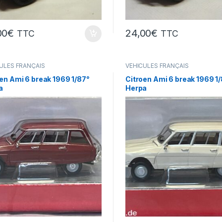
00
€
24,00
€
TTC
TTC
ULES FRANÇAIS
VÉHICULES FRANÇAIS
res,camions...)
(voitures,camions...)
en Ami 6 break 1969 1/87°
Citroen Ami 6 break 1969 1
a
Herpa