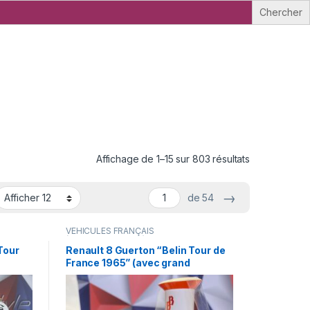
Affichage de 1–15 sur 803 résultats
→
de 54
VÉHICULES FRANÇAIS
(voitures,camions...)
Tour
Renault 8 Guerton “Belin Tour de
France 1965” (avec grand
personnage) Franstyle 1/43°