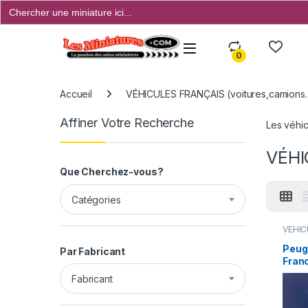
Search
for:
Open
0
Accueil
VÉHICULES FRANÇAIS (voitures,camions..
Affiner Votre Recherche
Les véhic
VÉHI
Que Cherchez-vous?
Catégories
VÉHIC
(voitu
Peuge
Par Fabricant
Franc
Fabricant