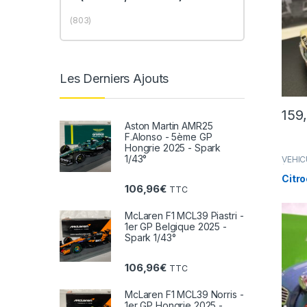
(803)
Les Derniers Ajouts
159
Aston Martin AMR25
F.Alonso - 5ème GP
Hongrie 2025 - Spark
1/43°
VÉHIC
(voitu
Citro
106,96
€
TTC
McLaren F1 MCL39 Piastri -
1er GP Belgique 2025 -
Spark 1/43°
106,96
€
TTC
McLaren F1 MCL39 Norris -
1er GP Hongrie 2025 -