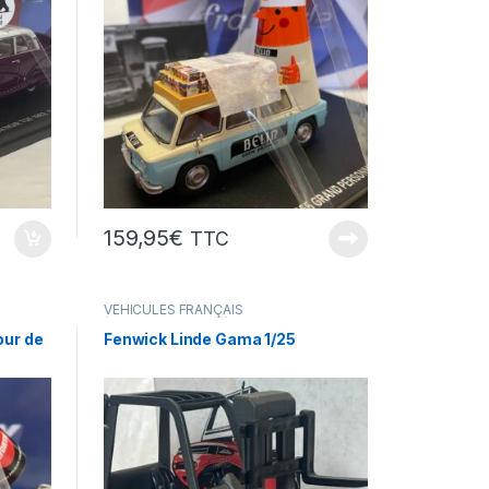
159,95
€
TTC
VÉHICULES FRANÇAIS
(voitures,camions...)
our de
Fenwick Linde Gama 1/25