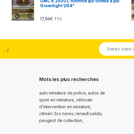
GMC K 2500 L'homme qui tombe a pic
Greenlight 1/64°
17,94
€
TTC
..
;;
Mots les plus recherchés
auto miniature de police
,
autos de
sport en miniature
,
véhicule
d’intervention en miniature
,
citroën 2cv norev
,
renault solido
,
peugeot de collection
,