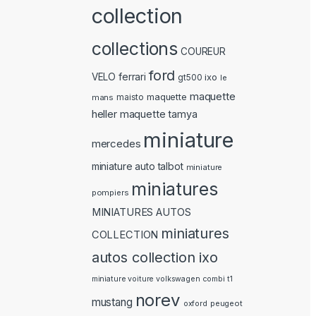
collection
collections
COUREUR
ford
ferrari
VELO
ixo
gt500
le
maquette
maquette
mans
maisto
heller
maquette tamya
miniature
mercedes
miniature auto talbot
miniature
miniatures
pompiers
MINIATURES AUTOS
miniatures
COLLECTION
autos collection ixo
miniature voiture volkswagen combi t1
norev
mustang
peugeot
oxford