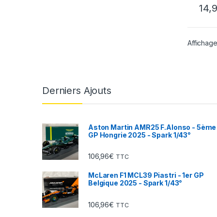
14,
Affichage
Derniers Ajouts
Aston Martin AMR25 F.Alonso - 5ème
GP Hongrie 2025 - Spark 1/43°
106,96
€
TTC
McLaren F1 MCL39 Piastri - 1er GP
Belgique 2025 - Spark 1/43°
106,96
€
TTC