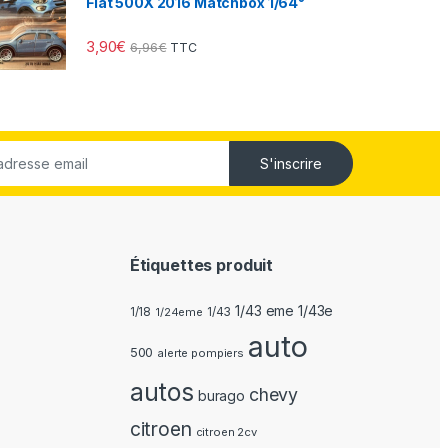
Fiat 500X 2016 Matchbox 1/64°
3,90
€
6,96
€
TTC
S'inscrire
Étiquettes produit
1/43 eme 1/43e
1/18
1/24eme
1/43
auto
500
alerte pompiers
autos
chevy
burago
citroen
citroen 2cv