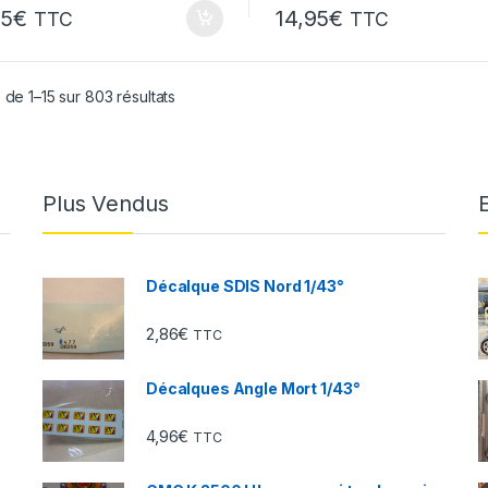
95
€
14,95
€
TTC
TTC
 de 1–15 sur 803 résultats
Plus Vendus
Décalque SDIS Nord 1/43°
2,86
€
TTC
Décalques Angle Mort 1/43°
4,96
€
TTC