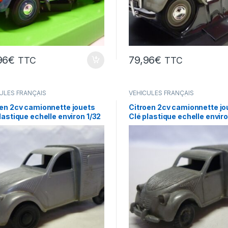
96
€
79,96
€
TTC
TTC
ULES FRANÇAIS
VÉHICULES FRANÇAIS
res,camions...)
(voitures,camions...)
oen 2cv camionnette jouets
Citroen 2cv camionnette jo
lastique echelle environ 1/32
Clé plastique echelle envir