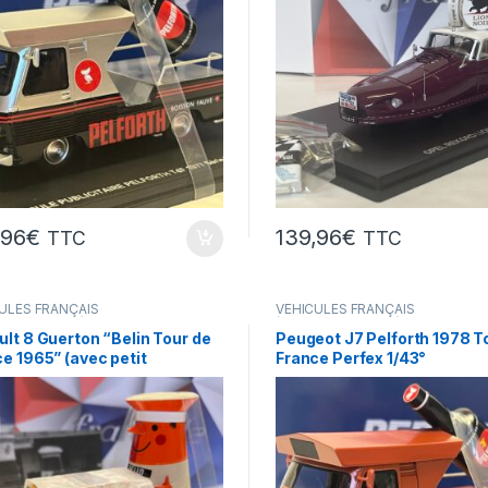
,96
€
139,96
€
TTC
TTC
ULES FRANÇAIS
VÉHICULES FRANÇAIS
res,camions...)
(voitures,camions...)
lt 8 Guerton “Belin Tour de
Peugeot J7 Pelforth 1978 T
e 1965” (avec petit
France Perfex 1/43°
nnage) Franstyle 1/43°