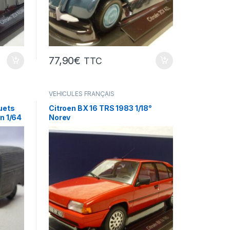
77,90
€
TTC
VÉHICULES FRANÇAIS
(voitures,camions...)
uets
Citroen BX 16 TRS 1983 1/18°
on 1/64
Norev