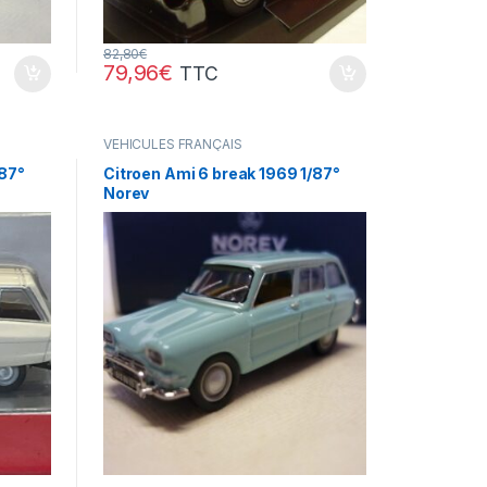
82,80
€
79,96
€
TTC
VÉHICULES FRANÇAIS
(voitures,camions...)
/87°
Citroen Ami 6 break 1969 1/87°
Norev