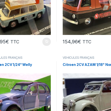
,95
€
154,96
€
TTC
TTC
ULES FRANÇAIS
VÉHICULES FRANÇAIS
res,camions...)
(voitures,camions...)
en 2CV 1/24° Welly
Citroen 2CV AZAM 1/18° No