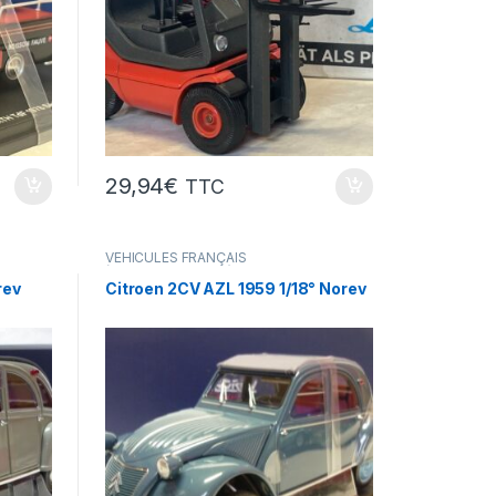
29,94
€
TTC
VÉHICULES FRANÇAIS
(voitures,camions...)
rev
Citroen 2CV AZL 1959 1/18° Norev