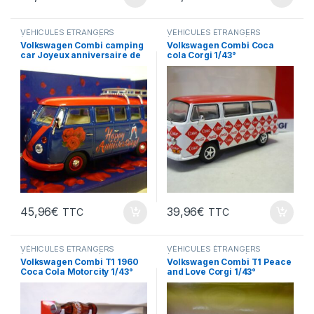
VÉHICULES ÉTRANGERS
VÉHICULES ÉTRANGERS
(voitures,camions ...)
(voitures,camions ...)
Volkswagen Combi camping
Volkswagen Combi Coca
car Joyeux anniversaire de
cola Corgi 1/43°
mariage Corgi 1/43°
45,96
€
39,96
€
TTC
TTC
VÉHICULES ÉTRANGERS
VÉHICULES ÉTRANGERS
(voitures,camions ...)
(voitures,camions ...)
Volkswagen Combi T1 1960
Volkswagen Combi T1 Peace
Coca Cola Motorcity 1/43°
and Love Corgi 1/43°