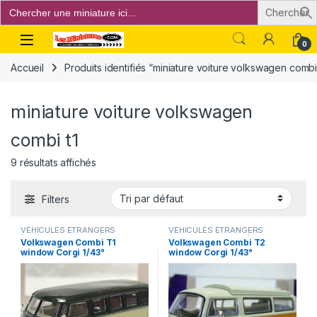
Search
for:
Open
0
Accueil
Produits identifiés “miniature voiture volkswagen combi 
miniature voiture volkswagen
combi t1
9 résultats affichés
Filters
VÉHICULES ÉTRANGERS
VÉHICULES ÉTRANGERS
(voitures,camions ...)
(voitures,camions ...)
Volkswagen Combi T1
Volkswagen Combi T2
window Corgi 1/43°
window Corgi 1/43°