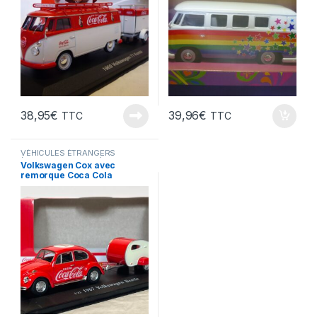
38,95
€
39,96
€
TTC
TTC
VÉHICULES ÉTRANGERS
(voitures,camions ...)
Volkswagen Cox avec
remorque Coca Cola
Motorcity 1/43°