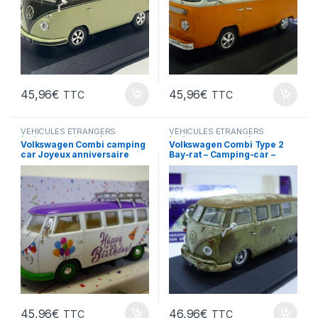
45,96
€
45,96
€
TTC
TTC
VÉHICULES ÉTRANGERS
VÉHICULES ÉTRANGERS
(voitures,camions ...)
(voitures,camions ...)
Volkswagen Combi camping
Volkswagen Combi Type 2
car Joyeux anniversaire
Bay-rat – Camping-car –
Corgi 1/43°
Corgi 1/43°
45,96
€
46,96
€
TTC
TTC