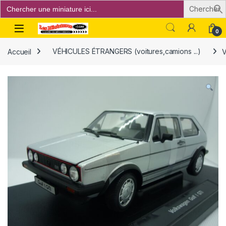
Search
for:
Open
0
Accueil
VÉHICULES ÉTRANGERS (voitures,camions ...)
V