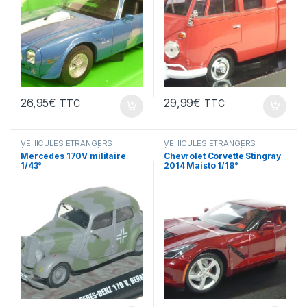
26,95
€
29,99
€
TTC
TTC
VÉHICULES ÉTRANGERS
VÉHICULES ÉTRANGERS
(voitures,camions ...)
,
(voitures,camions ...)
Mercedes 170V militaire
Chevrolet Corvette Stingray
VÉHICULES INTERVENTION
1/43°
2014 Maisto 1/18°
(gendarmerie, pompiers, police,
ambulance..)