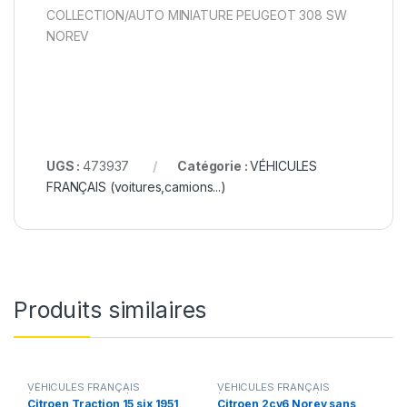
COLLECTION/AUTO MINIATURE PEUGEOT 308 SW
NOREV
UGS :
473937
Catégorie :
VÉHICULES
FRANÇAIS (voitures,camions...)
Produits similaires
VÉHICULES FRANÇAIS
VÉHICULES FRANÇAIS
(voitures,camions...)
(voitures,camions...)
Citroen Traction 15 six 1951
Citroen 2cv6 Norev sans