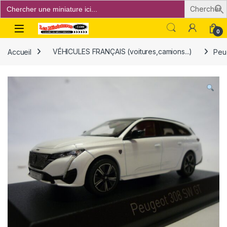
Search
for:
Open
0
Accueil
VÉHICULES FRANÇAIS (voitures,camions...)
Peu