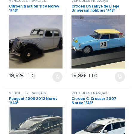
VÉHICULES FRANÇAIS
VÉHICULES FRANÇAIS
(voitures,camions...)
(voitures,camions...)
Citroen traction 11cv Norev
Citroen DS rallye de Liege
1/43°
Universal hobbies 1/43°
19,92
€
19,92
€
TTC
TTC
VÉHICULES FRANÇAIS
VÉHICULES FRANÇAIS
(voitures,camions...)
(voitures,camions...)
Peugeot 4008 2012 Norev
Citroen C-Crosser 2007
1/43°
Norev 1/43°