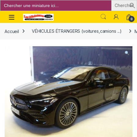
Search
for:
Open
0
Accueil
VÉHICULES ÉTRANGERS (voitures,camions ...)
M