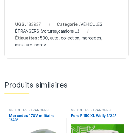
UGS :
183937
Catégorie :
VÉHICULES
ÉTRANGERS (voitures,camions ...)
Étiquettes :
500
,
auto
,
collection
,
mercedes
,
miniature
,
norev
Produits similaires
VÉHICULES ÉTRANGERS
VÉHICULES ÉTRANGERS
(voitures,camions ...)
,
(voitures,camions ...)
Mercedes 170V militaire
Ford F 150 XL Welly 1/24°
VÉHICULES INTERVENTION
1/43°
(gendarmerie, pompiers, police,
ambulance..)