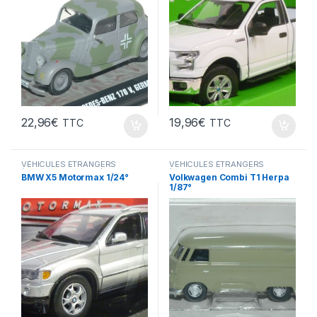
22,96
€
19,96
€
TTC
TTC
VÉHICULES ÉTRANGERS
VÉHICULES ÉTRANGERS
(voitures,camions ...)
(voitures,camions ...)
BMW X5 Motormax 1/24°
Volkwagen Combi T1 Herpa
1/87°