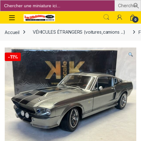
Search
for:
Open
0
Accueil
VÉHICULES ÉTRANGERS (voitures,camions ...)
F
-
11%