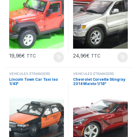
19,96
€
24,96
€
TTC
TTC
VÉHICULES ÉTRANGERS
VÉHICULES ÉTRANGERS
(voitures,camions ...)
(voitures,camions ...)
Lincoln Town Car Taxi Ixo
Chevrolet Corvette Stingray
1/43°
2014 Maisto 1/18°