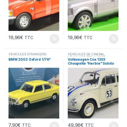
19,96
€
19,96
€
TTC
TTC
VÉHICULES ÉTRANGERS
VÉHICULES DE CINEMA
,
(voitures,camions ...)
VÉHICULES ÉTRANGERS
BMW 2002 Oxford 1/76°
Volkswagen Cox 1303
(voitures,camions ...)
Choupette “Herbie” Solido
1/18°
7,90
€
49,96
€
TTC
TTC