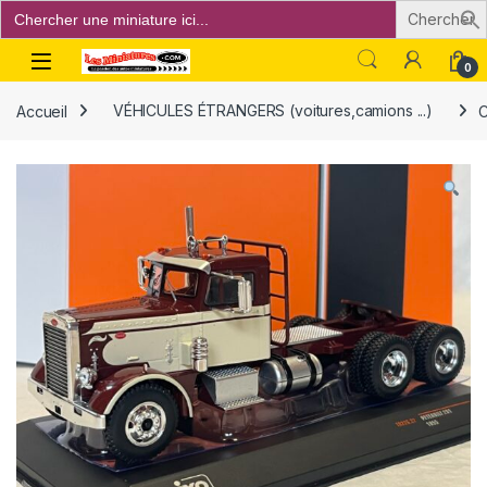
Search
for:
Open
0
Accueil
VÉHICULES ÉTRANGERS (voitures,camions ...)
C