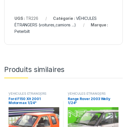
UGS :
TR226
Catégorie :
VÉHICULES
ÉTRANGERS (voitures,camions ...)
Marque :
Peterbilt
Produits similaires
VÉHICULES ÉTRANGERS
VÉHICULES ÉTRANGERS
(voitures,camions ...)
(voitures,camions ...)
Ford F150 Xlt 2001
Range Rover 2003 Welly
Motormax 1/24°
1/24°