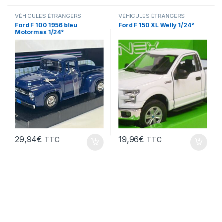
VÉHICULES ÉTRANGERS
VÉHICULES ÉTRANGERS
(voitures,camions ...)
(voitures,camions ...)
Ford F 100 1956 bleu
Ford F 150 XL Welly 1/24°
Motormax 1/24°
29,94
€
19,96
€
TTC
TTC