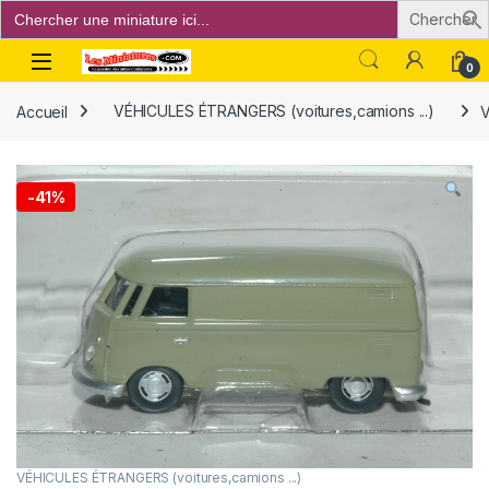
Search
for:
Open
0
Accueil
VÉHICULES ÉTRANGERS (voitures,camions ...)
V
-
41%
VÉHICULES ÉTRANGERS (voitures,camions ...)