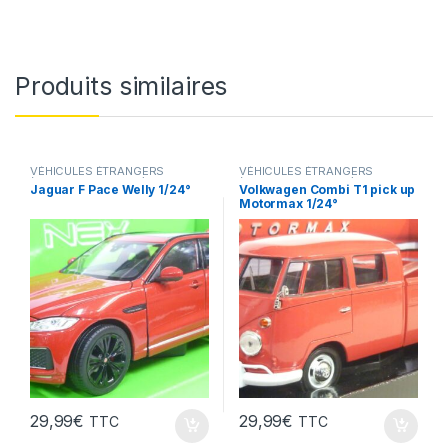
Produits similaires
VÉHICULES ÉTRANGERS
VÉHICULES ÉTRANGERS
(voitures,camions ...)
(voitures,camions ...)
Jaguar F Pace Welly 1/24°
Volkwagen Combi T1 pick up
Motormax 1/24°
29,99
€
29,99
€
TTC
TTC