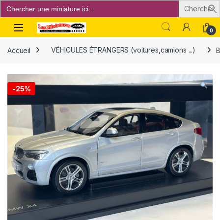
Search
for:
Open
0
Accueil
VÉHICULES ÉTRANGERS (voitures,camions ...)
B
-
25%