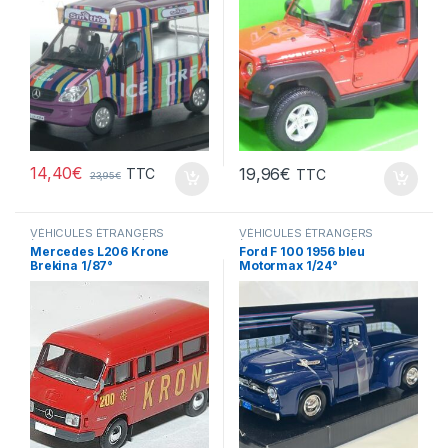
14,40
€
19,96
€
TTC
TTC
23,95
€
VÉHICULES ÉTRANGERS
VÉHICULES ÉTRANGERS
(voitures,camions ...)
(voitures,camions ...)
Mercedes L206 Krone
Ford F 100 1956 bleu
Brekina 1/87°
Motormax 1/24°