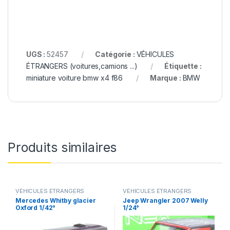
UGS :
52457
Catégorie :
VÉHICULES
ÉTRANGERS (voitures,camions ...)
Étiquette :
miniature voiture bmw x4 f86
Marque :
BMW
Produits similaires
VÉHICULES ÉTRANGERS
VÉHICULES ÉTRANGERS
(voitures,camions ...)
(voitures,camions ...)
Mercedes Whitby glacier
Jeep Wrangler 2007 Welly
Oxford 1/42°
1/24°