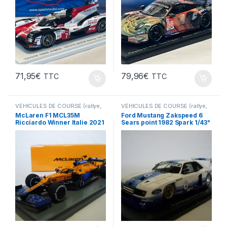
71,95
€
79,96
€
TTC
TTC
VÉHICULES DE COURSE (rallye,
VÉHICULES DE COURSE (rallye,
Le Mans, F1 ...)
Le Mans, F1 ...)
McLaren F1 MCL35M
Ford Mustang Zakspeed 6
Ricciardo Winner Italie 2021
Sears point 1982 Spark 1/43°
Spark 1/43°