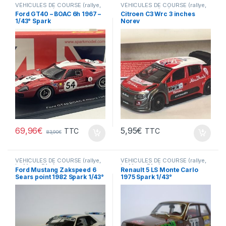
VÉHICULES DE COURSE (rallye,
VÉHICULES DE COURSE (rallye,
Le Mans, F1 ...)
Le Mans, F1 ...)
,
VÉHICULES
Ford GT40 – BOAC 6h 1967 –
Citroen C3 Wrc 3 inches
FRANÇAIS (voitures,camions...)
1/43° Spark
Norev
69,96
€
5,95
€
TTC
TTC
83,90
€
VÉHICULES DE COURSE (rallye,
VÉHICULES DE COURSE (rallye,
Le Mans, F1 ...)
Le Mans, F1 ...)
Ford Mustang Zakspeed 6
Renault 5 LS Monte Carlo
Sears point 1982 Spark 1/43°
1975 Spark 1/43°