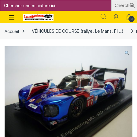
Search
for:
Open
0
Accueil
VÉHICULES DE COURSE (rallye, Le Mans, F1 ...)