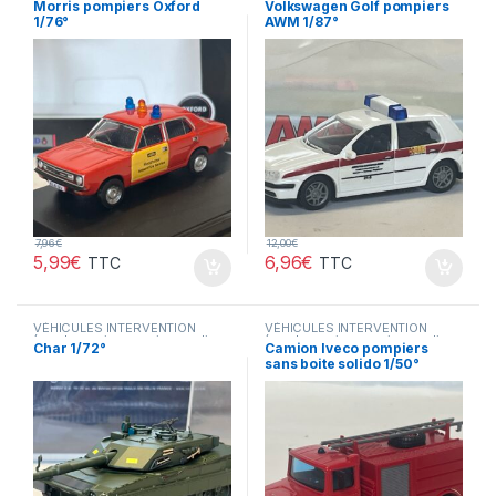
Morris pompiers Oxford
Volkswagen Golf pompiers
ambulance..)
VÉHICULES INTERVENTION
1/76°
AWM 1/87°
(gendarmerie, pompiers, police,
ambulance..)
7,96
€
12,00
€
5,99
€
6,96
€
TTC
TTC
VÉHICULES INTERVENTION
VÉHICULES INTERVENTION
(gendarmerie, pompiers, police,
(gendarmerie, pompiers, police,
Char 1/72°
Camion Iveco pompiers
ambulance..)
ambulance..)
sans boite solido 1/50°