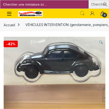
Search
for:
Open
0
Accueil
VÉHICULES INTERVENTION (gendarmerie, pompiers, p
-
42%