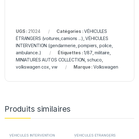
UGS :
21024
Catégories :
VÉHICULES
ÉTRANGERS (voitures,camions ...)
,
VÉHICULES
INTERVENTION (gendarmerie, pompiers, police,
ambulance..)
Étiquettes :
1/87
,
militaire
,
MINIATURES AUTOS COLLECTION
,
schuco
,
volkswagen cox
,
vw
Marque :
Volkswagen
Produits similaires
VÉHICULES INTERVENTION
VÉHICULES ÉTRANGERS
(gendarmerie, pompiers, police,
(voitures,camions ...)
,