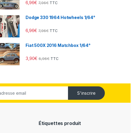
6,96
€
7,96
€
TTC
Dodge 330 1964 Hotwheels 1/64°
6,96
€
7,96
€
TTC
Fiat 500X 2016 Matchbox 1/64°
3,90
€
6,96
€
TTC
S'inscrire
Étiquettes produit