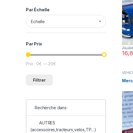
Par Échelle
Echelle
Par Prix
29,00
16,
Prix :
0€
—
20€
Prix min
Prix max
VÉHIC
(voitu
Filtrer
Merc
Recherche dans:
AUTRES
(accessoires,tracteurs,velos,TP…)