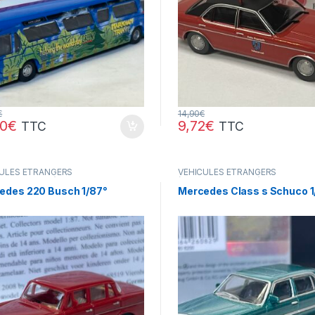
€
14,90
€
80
€
9,72
€
TTC
TTC
ULES ÉTRANGERS
VÉHICULES ÉTRANGERS
res,camions ...)
(voitures,camions ...)
edes 220 Busch 1/87°
Mercedes Class s Schuco 1