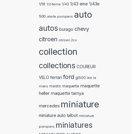
1/43 eme 1/43e
1/18
1/24eme
1/43
auto
500
alerte pompiers
autos
chevy
burago
citroen
citroen 2cv
collection
collections
COUREUR
ford
ferrari
VELO
ixo
gt500
le
maquette
maquette
mans
maisto
heller
maquette tamya
miniature
mercedes
miniature auto talbot
miniature
miniatures
pompiers