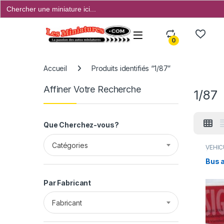
Search
for:
Open
0
Accueil
Produits identifiés “1/87”
Affiner Votre Recherche
1/87
Que Cherchez-vous?
Catégories
VÉHIC
(voitu
Bus 
Par Fabricant
Fabricant