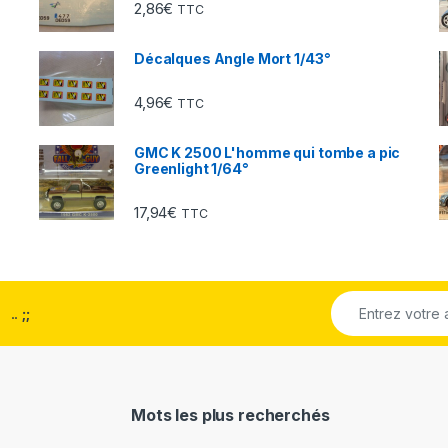
2,86
€
TTC
Décalques Angle Mort 1/43°
4,96
€
TTC
GMC K 2500 L'homme qui tombe a pic
Greenlight 1/64°
17,94
€
TTC
..
;;
Mots les plus recherchés