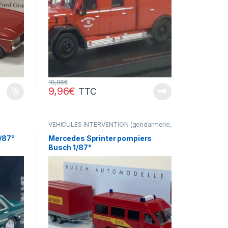
19,96
€
9,96
€
TTC
VÉHICULES INTERVENTION (gendarmerie,
pompiers, police, ambulance..)
/87°
Mercedes Sprinter pompiers
Busch 1/87°