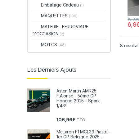
Emballage Cadeau
(1)
MAQUETTES
(189)
10,90
6,9
MATERIEL FERROVIAIRE
D'OCCASION
(2)
MOTOS
(46)
8 résultat
Les Derniers Ajouts
Aston Martin AMR25
F.Alonso - 5ème GP
Hongrie 2025 - Spark
1/43°
106,96
€
TTC
McLaren F1 MCL39 Piastri -
1er GP Belgique 2025 -