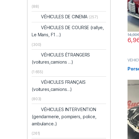
(88)
VÉHICULES DE CINEMA
(257)
VÉHICULES DE COURSE (rallye,
Le Mans, F1 …)
14,90
6,9
(300)
VÉHICULES ÉTRANGERS
VÉHIC
(voitures,camions …)
(voitu
Pors
(1 655)
VÉHICULES FRANÇAIS
(voitures,camions…)
(803)
VÉHICULES INTERVENTION
(gendarmerie, pompiers, police,
ambulance..)
(261)