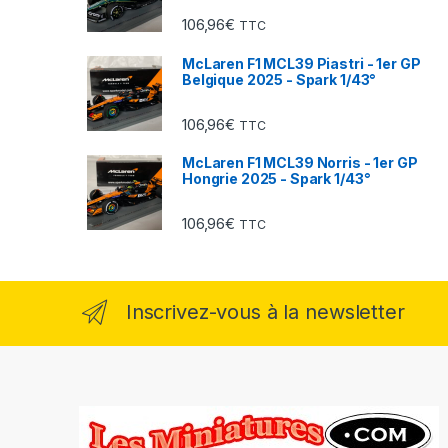
106,96
€
TTC
McLaren F1 MCL39 Piastri - 1er GP
Belgique 2025 - Spark 1/43°
106,96
€
TTC
McLaren F1 MCL39 Norris - 1er GP
Hongrie 2025 - Spark 1/43°
106,96
€
TTC
Inscrivez-vous à la newsletter