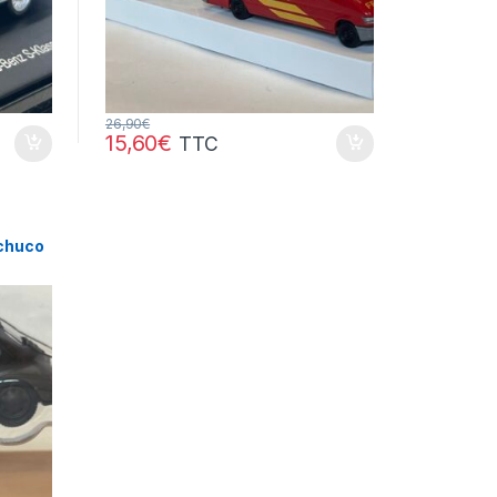
26,90
€
15,60
€
TTC
mpiers,
Schuco