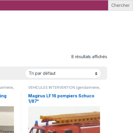
8 résultats affichés
rmerie,
VÉHICULES INTERVENTION (gendarmerie,
pompiers, police, ambulance..)
ing
Magirus LF 16 pompiers Schuco
1/87°