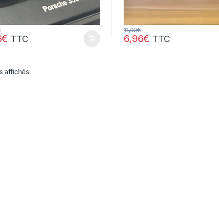
€
11,90
€
6
€
6,96
€
TTC
TTC
s affichés