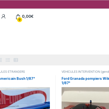
My Account
0,00
€
0
ULES ÉTRANGERS
VÉHICULES INTERVENTION (genda
res,camions ...)
pompiers, police, ambulance..)
americain Bush 1/87°
Ford Granada pompiers Wik
1/87°