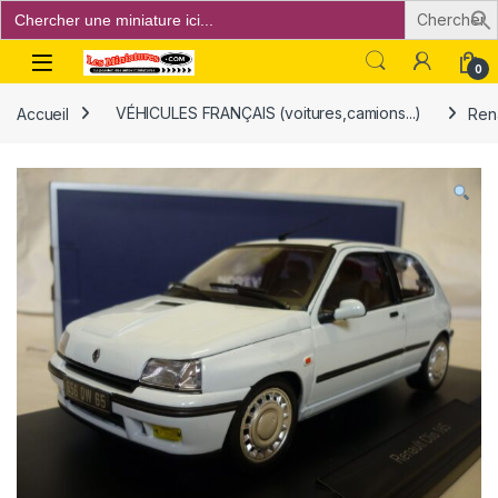
Search
for:
Open
0
Accueil
VÉHICULES FRANÇAIS (voitures,camions...)
Rena