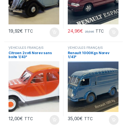
24,96
€
19,92
€
TTC
TTC
29,94
€
VÉHICULES FRANÇAIS
VÉHICULES FRANÇAIS
(voitures,camions...)
(voitures,camions...)
Citroen 2cv6 Norev sans
Renault 1000Kgs Norev
boite 1/43°
1/43°
12,00
€
35,00
€
TTC
TTC