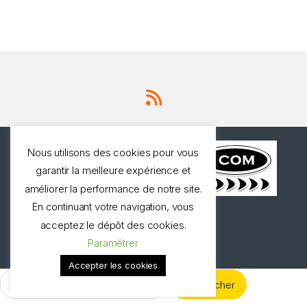
Nous utilisons des cookies pour vous
garantir la meilleure expérience et
améliorer la performance de notre site.
En continuant votre navigation, vous
Une question ? Appelez
acceptez le dépôt des cookies.
nous!
Paramétrer
0327973537
Accepter les cookies
Rechercher :