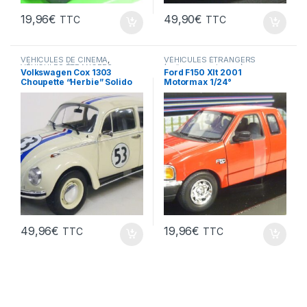
19,96
€
49,90
€
TTC
TTC
VÉHICULES DE CINEMA
,
VÉHICULES ÉTRANGERS
VÉHICULES ÉTRANGERS
(voitures,camions ...)
Volkswagen Cox 1303
Ford F150 Xlt 2001
(voitures,camions ...)
Choupette “Herbie” Solido
Motormax 1/24°
1/18°
49,96
€
19,96
€
TTC
TTC