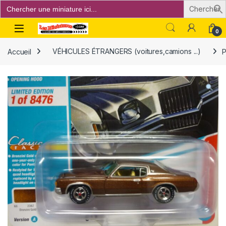
Search
for:
Open
0
Accueil
VÉHICULES ÉTRANGERS (voitures,camions ...)
P