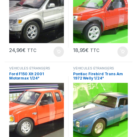
24,96
€
18,95
€
TTC
TTC
VÉHICULES ÉTRANGERS
VÉHICULES ÉTRANGERS
(voitures,camions ...)
(voitures,camions ...)
Ford F150 Xlt 2001
Pontiac Firebird Trans Am
Motormax 1/24°
1972 Welly 1/24°