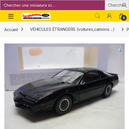
Search
for:
Open
0
Accueil
VÉHICULES ÉTRANGERS (voitures,camions ...)
P