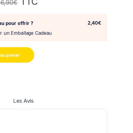
TTC
6,90
€
2,40€
u pour offrir ?
er un Emballage Cadeau
 au panier
Les Avis