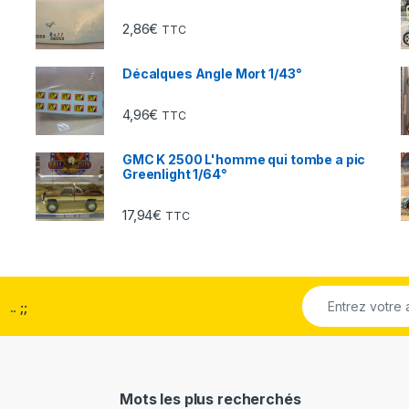
2,86
€
TTC
Décalques Angle Mort 1/43°
4,96
€
TTC
GMC K 2500 L'homme qui tombe a pic
Greenlight 1/64°
17,94
€
TTC
..
;;
Mots les plus recherchés