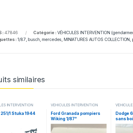
 :
47846
Catégorie :
VÉHICULES INTERVENTION (gendarmerie
quettes :
1/87
,
busch
,
mercedes
,
MINIATURES AUTOS COLLECTION
,
its similaires
LES INTERVENTION
VÉHICULES INTERVENTION
VÉHICULE
merie, pompiers, police,
(gendarmerie, pompiers, police,
(gendarme
ce..)
ambulance..)
ambulance
 251/1 Stuka 1944
Ford Granada pompiers
Dodge 6
Wiking 1/87°
sans boi