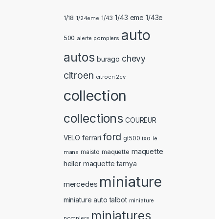
1/43 eme 1/43e
1/18
1/24eme
1/43
auto
500
alerte pompiers
autos
chevy
burago
citroen
citroen 2cv
collection
collections
COUREUR
ford
ferrari
VELO
ixo
gt500
le
maquette
maquette
mans
maisto
heller
maquette tamya
miniature
mercedes
miniature auto talbot
miniature
miniatures
pompiers