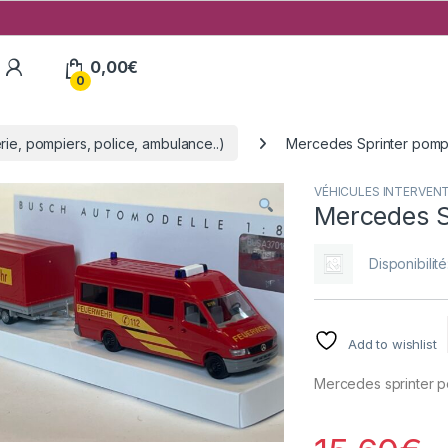
My Account
0,00
€
0
, pompiers, police, ambulance..)
Mercedes Sprinter pompi
VÉHICULES INTERVENTIO
Mercedes S
Disponibilité
Add to wishlist
Mercedes sprinter 