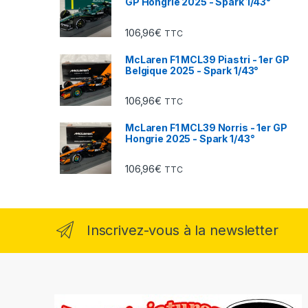
GP Hongrie 2025 - Spark 1/43°
106,96
€
TTC
McLaren F1 MCL39 Piastri - 1er GP
Belgique 2025 - Spark 1/43°
106,96
€
TTC
McLaren F1 MCL39 Norris - 1er GP
Hongrie 2025 - Spark 1/43°
106,96
€
TTC
Inscrivez-vous à la newsletter