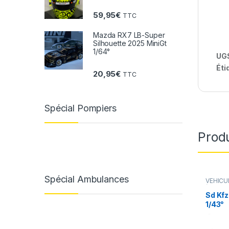
59,95
€
TTC
Mazda RX7 LB-Super
Silhouette 2025 MiniGt
1/64°
UGS
Éti
20,95
€
TTC
Spécial Pompiers
Produ
Spécial Ambulances
VÉHICU
(gendar
ambulan
Sd Kfz
1/43°