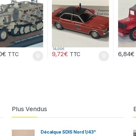
14,90
€
0
€
9,72
€
6,84
€
TTC
TTC
Plus Vendus
Décalque SDIS Nord 1/43°