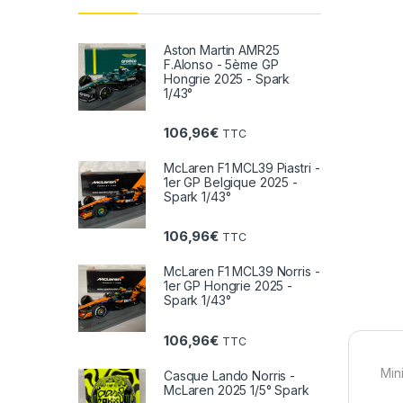
Aston Martin AMR25
F.Alonso - 5ème GP
Hongrie 2025 - Spark
1/43°
106,96
€
TTC
McLaren F1 MCL39 Piastri -
1er GP Belgique 2025 -
Spark 1/43°
106,96
€
TTC
McLaren F1 MCL39 Norris -
1er GP Hongrie 2025 -
Spark 1/43°
106,96
€
TTC
Min
Casque Lando Norris -
McLaren 2025 1/5° Spark