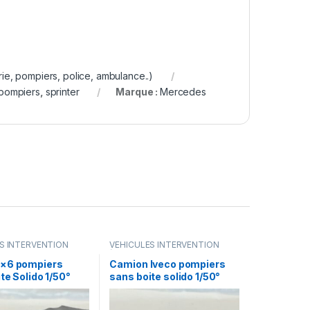
, pompiers, police, ambulance..)
pompiers
,
sprinter
Marque :
Mercedes
S INTERVENTION
VÉHICULES INTERVENTION
rie, pompiers, police,
(gendarmerie, pompiers, police,
..)
ambulance..)
×6 pompiers
Camion Iveco pompiers
te Solido 1/50°
sans boite solido 1/50°