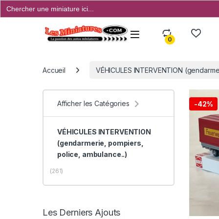
Search
for:
Open
0
Accueil
VÉHICULES INTERVENTION (gendarmerie
Afficher les Catégories
-
42%
VÉHICULES INTERVENTION
(gendarmerie, pompiers,
police, ambulance..)
(261)
Les Derniers Ajouts