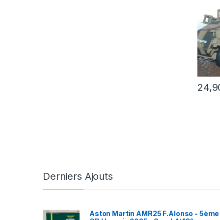
24,9
Derniers Ajouts
Aston Martin AMR25 F.Alonso - 5ème