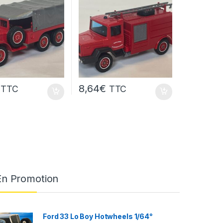
8,64
€
TTC
TTC
En Promotion
Ford 33 Lo Boy Hotwheels 1/64°