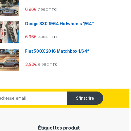
6,96
€
7,96
€
TTC
Dodge 330 1964 Hotwheels 1/64°
6,96
€
7,96
€
TTC
Fiat 500X 2016 Matchbox 1/64°
3,90
€
6,96
€
TTC
S'inscrire
Étiquettes produit