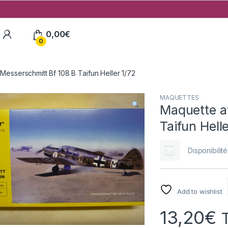
My Account
0,00
€
0
Messerschmitt Bf 108 B Taifun Heller 1/72
MAQUETTES
Maquette a
Taifun Hell
Disponibilité
Add to wishlist
13,20
€