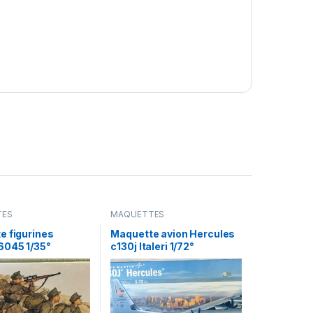
TES
MAQUETTES
e figurines
Maquette avion Hercules
6045 1/35°
c130j Italeri 1/72°