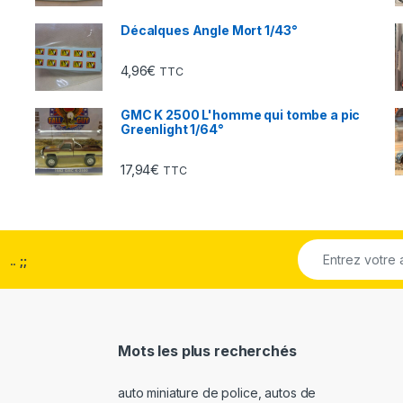
Décalques Angle Mort 1/43°
4,96
€
TTC
GMC K 2500 L'homme qui tombe a pic
Greenlight 1/64°
17,94
€
TTC
..
;;
Mots les plus recherchés
auto miniature de police
,
autos de