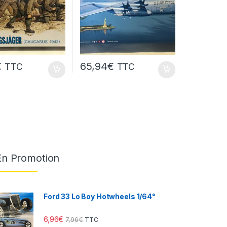
€
65,94
€
TTC
TTC
En Promotion
Ford 33 Lo Boy Hotwheels 1/64°
6,96
€
7,96
€
TTC