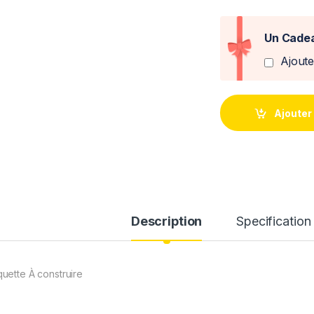
Un Cadea
Ajout
Ajouter
Description
Specification
uette À construire