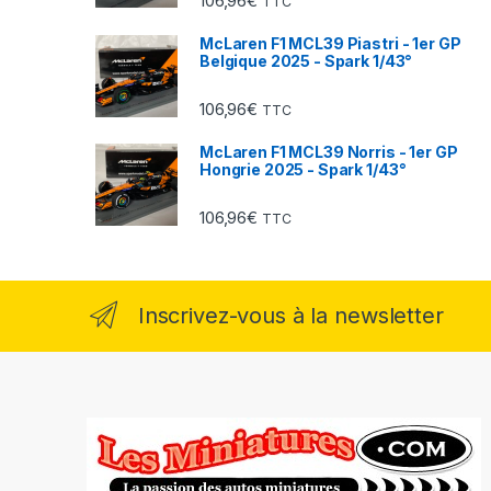
106,96
€
TTC
McLaren F1 MCL39 Piastri - 1er GP
Belgique 2025 - Spark 1/43°
106,96
€
TTC
McLaren F1 MCL39 Norris - 1er GP
Hongrie 2025 - Spark 1/43°
106,96
€
TTC
Inscrivez-vous à la newsletter