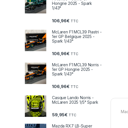
Hongrie 2025 - Spark
1/43°
106,96
€
TTC
McLaren F1 MCL39 Piastri -
1er GP Belgique 2025 -
Spark 1/43°
106,96
€
TTC
McLaren F1 MCL39 Norris -
1er GP Hongrie 2025 -
Spark 1/43°
106,96
€
TTC
Casque Lando Norris -
McLaren 2025 1/5° Spark
Maq
59,95
€
TTC
Mazda RX7 LB-Super