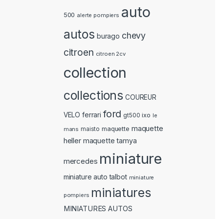
auto
500
alerte pompiers
autos
chevy
burago
citroen
citroen 2cv
collection
collections
COUREUR
ford
ferrari
VELO
ixo
gt500
le
maquette
maquette
mans
maisto
heller
maquette tamya
miniature
mercedes
miniature auto talbot
miniature
miniatures
pompiers
MINIATURES AUTOS