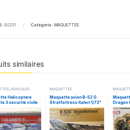
 :
80231
Catégorie :
MAQUETTES
its similaires
TTES
,
VÉHICULES
MAQUETTES
MAQUET
ENTION (gendarmerie,
s, police, ambulance..)
tte Helicoptere
Maquette avion B-52 G
Maquett
te 3 securité civile
Stratfortress Italeri 1/72°
Dragon 
rs Heller 1/72°