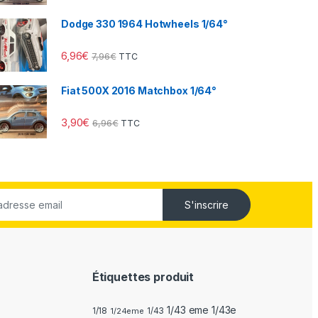
Dodge 330 1964 Hotwheels 1/64°
6,96
€
7,96
€
TTC
Fiat 500X 2016 Matchbox 1/64°
3,90
€
6,96
€
TTC
S'inscrire
Étiquettes produit
1/43 eme 1/43e
1/18
1/24eme
1/43