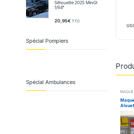
Silhouette 2025 MiniGt
1/64°
20,95
€
TTC
UGS
Spécial Pompiers
Produ
Spécial Ambulances
MAQUE
INTERV
pompier
Maque
Alouet
Pompie