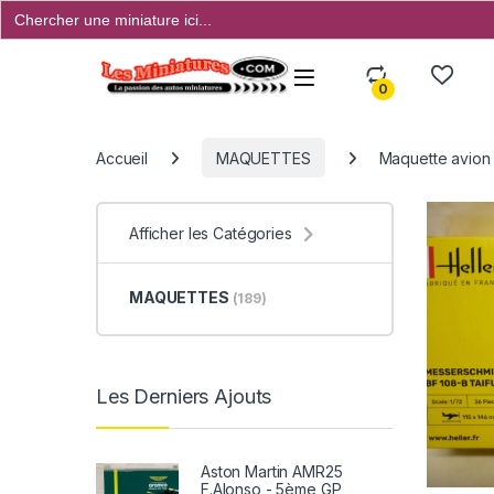
Search
for:
Open
0
Accueil
MAQUETTES
Maquette avion 
Afficher les Catégories
MAQUETTES
(189)
Les Derniers Ajouts
Aston Martin AMR25
F.Alonso - 5ème GP