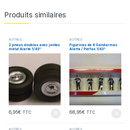
Produits similaires
AUTRES
AUTRES
(accessoires,tracteurs,velos,TP
(accessoires,tracteurs,velos,TP
2 pneus doubles avec jantes
Figurines de 6 Gendarmes
...)
...)
,
VÉHICULES INTERVENTION
métal Alerte 1/43°
Alerte / Perfex 1/43°
(gendarmerie, pompiers, police,
ambulance..)
6,95
€
68,95
€
TTC
TTC
AUTRES
AUTRES