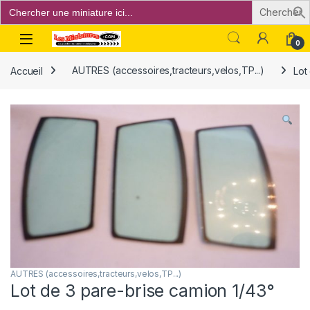
Search
for:
Open
0
Accueil
AUTRES (accessoires,tracteurs,velos,TP...)
Lot
AUTRES (accessoires,tracteurs,velos,TP...)
Lot de 3 pare-brise camion 1/43°