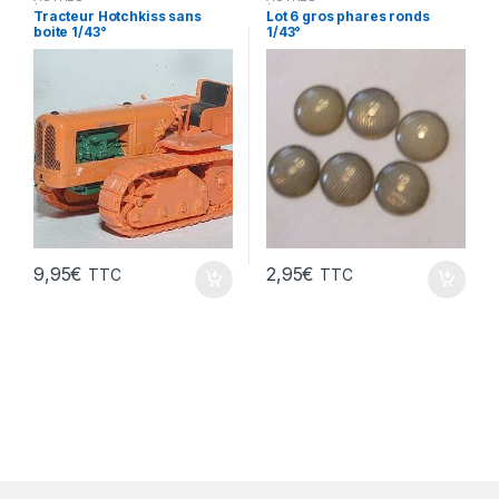
(accessoires,tracteurs,velos,TP
(accessoires,tracteurs,velos,TP
Tracteur Hotchkiss sans
Lot 6 gros phares ronds
...)
...)
,
VÉHICULES INTERVENTION
boite 1/43°
1/43°
(gendarmerie, pompiers, police,
ambulance..)
9,95
€
2,95
€
TTC
TTC