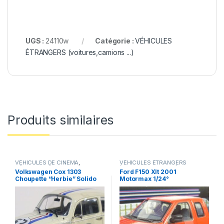
UGS :
24110w
Catégorie :
VÉHICULES
ÉTRANGERS (voitures,camions ...)
Produits similaires
VÉHICULES DE CINEMA
,
VÉHICULES ÉTRANGERS
VÉHICULES ÉTRANGERS
(voitures,camions ...)
Volkswagen Cox 1303
Ford F150 Xlt 2001
(voitures,camions ...)
Choupette “Herbie” Solido
Motormax 1/24°
1/18°