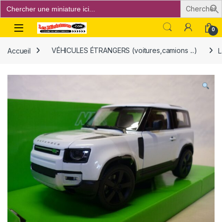
Search
for:
Open
0
Accueil
VÉHICULES ÉTRANGERS (voitures,camions ...)
L