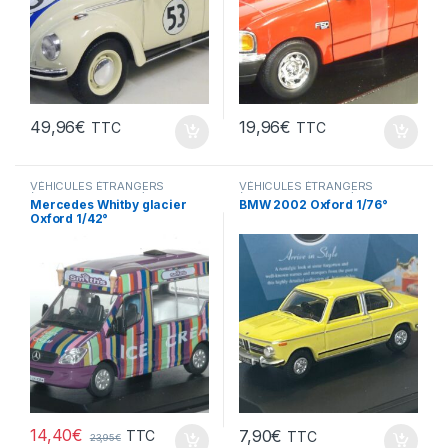
49,96
€
19,96
€
TTC
TTC
VÉHICULES ÉTRANGERS
VÉHICULES ÉTRANGERS
(voitures,camions ...)
(voitures,camions ...)
Mercedes Whitby glacier
BMW 2002 Oxford 1/76°
Oxford 1/42°
14,40
€
7,90
€
TTC
TTC
23,95
€