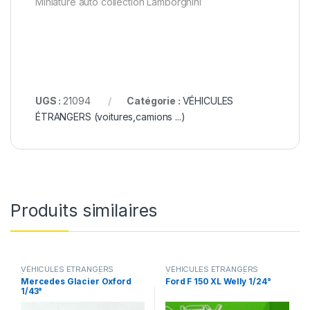
Miniature auto collection Lamborghini
UGS :
21094
Catégorie :
VÉHICULES
ÉTRANGERS (voitures,camions ...)
Produits similaires
VÉHICULES ÉTRANGERS
VÉHICULES ÉTRANGERS
(voitures,camions ...)
(voitures,camions ...)
Mercedes Glacier Oxford
Ford F 150 XL Welly 1/24°
1/43°