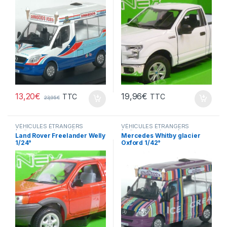
13,20
€
19,96
€
TTC
TTC
23,95
€
VÉHICULES ÉTRANGERS
VÉHICULES ÉTRANGERS
(voitures,camions ...)
(voitures,camions ...)
Land Rover Freelander Welly
Mercedes Whitby glacier
1/24°
Oxford 1/42°