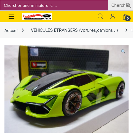
Search
for:
Open
0
Accueil
VÉHICULES ÉTRANGERS (voitures,camions ...)
L