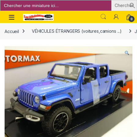
Search
for:
Open
0
Accueil
VÉHICULES ÉTRANGERS (voitures,camions ...)
J