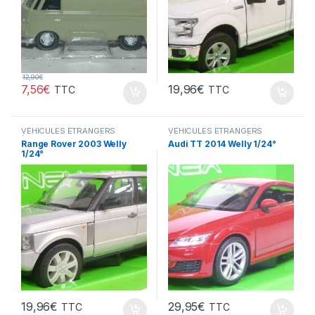
12,90
€
7,56
€
19,96
€
TTC
TTC
VÉHICULES ÉTRANGERS
VÉHICULES ÉTRANGERS
(voitures,camions ...)
(voitures,camions ...)
Range Rover 2003 Welly
Audi TT 2014 Welly 1/24°
1/24°
19,96
€
29,95
€
TTC
TTC