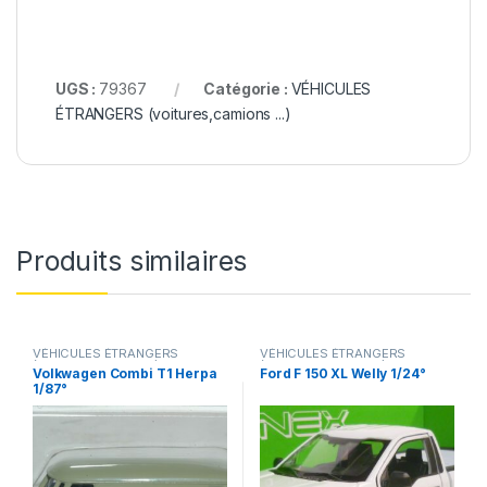
UGS :
79367
Catégorie :
VÉHICULES
ÉTRANGERS (voitures,camions ...)
Produits similaires
VÉHICULES ÉTRANGERS
VÉHICULES ÉTRANGERS
(voitures,camions ...)
(voitures,camions ...)
Volkwagen Combi T1 Herpa
Ford F 150 XL Welly 1/24°
1/87°