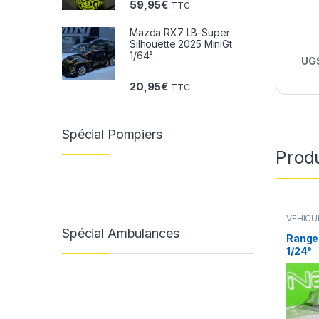
59,95
€
TTC
Mazda RX7 LB-Super
Silhouette 2025 MiniGt
1/64°
UGS
20,95
€
TTC
Spécial Pompiers
Produ
VÉHICU
(voiture
Spécial Ambulances
Range
1/24°