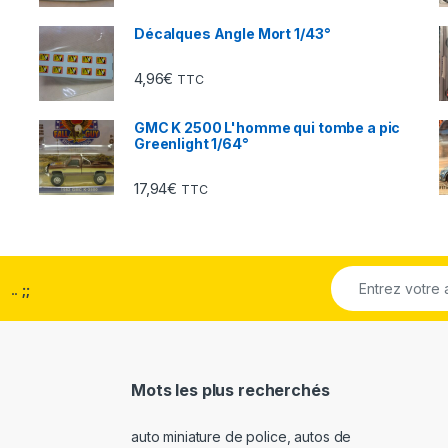
Décalques Angle Mort 1/43°
4,96
€
TTC
GMC K 2500 L'homme qui tombe a pic
Greenlight 1/64°
17,94
€
TTC
..
;;
Mots les plus recherchés
auto miniature de police
,
autos de