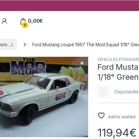
My Account
0,00
€
0
ns ...)
Ford Mustang coupé 1967 Thé Mod Squad 1/18° Gree
VÉHICULES ÉTRANGERS (
Ford Musta
1/18° Green
Disponibilité
Add to wishlist
119,94
€