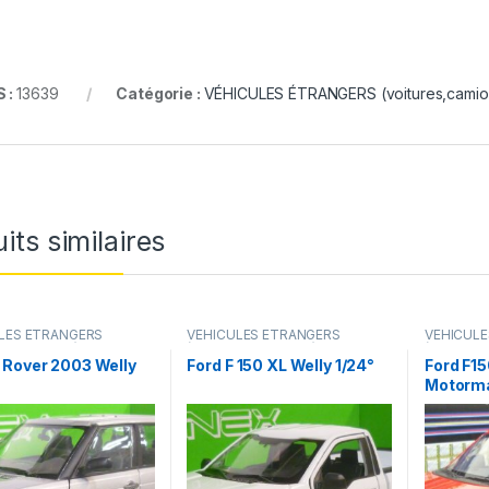
 :
13639
Catégorie :
VÉHICULES ÉTRANGERS (voitures,camions
its similaires
LES ÉTRANGERS
VÉHICULES ÉTRANGERS
VÉHICUL
s,camions ...)
(voitures,camions ...)
(voitures,c
 Rover 2003 Welly
Ford F 150 XL Welly 1/24°
Ford F15
Motorma