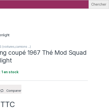
nlight
voitures,camions ...)
ng coupé 1967 Thé Mod Squad
light
:
1 en stock
Comparer
TTC