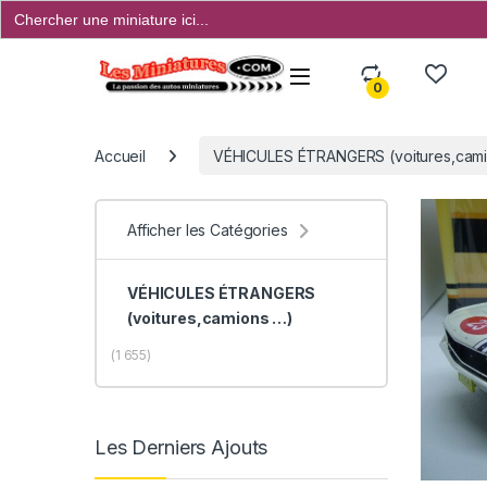
Search
for:
Open
0
Accueil
VÉHICULES ÉTRANGERS (voitures,camio
Afficher les Catégories
VÉHICULES ÉTRANGERS
(voitures,camions …)
(1 655)
Les Derniers Ajouts