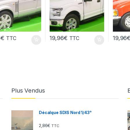
6
€
19,96
€
19,96
TTC
TTC
Plus Vendus
Décalque SDIS Nord 1/43°
2,86
€
TTC