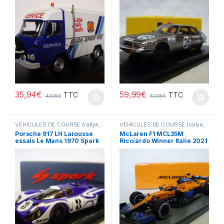
35,94
€
59,99
€
TTC
TTC
43,96
€
82,96
€
VÉHICULES DE COURSE (rallye,
VÉHICULES DE COURSE (rallye,
Le Mans, F1 ...)
Le Mans, F1 ...)
Porsche 917 LH Larousse
McLaren F1 MCL35M
essais Le Mans 1970 Spark
Ricciardo Winner Italie 2021
1/43°
Spark 1/43°