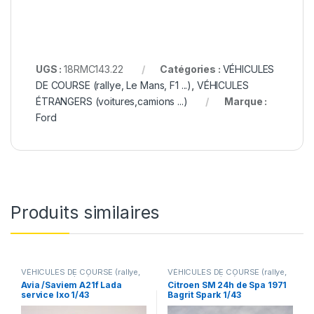
UGS :
18RMC143.22
Catégories :
VÉHICULES
DE COURSE (rallye, Le Mans, F1 ...)
,
VÉHICULES
ÉTRANGERS (voitures,camions ...)
Marque :
Ford
Produits similaires
VÉHICULES DE COURSE (rallye,
VÉHICULES DE COURSE (rallye,
Le Mans, F1 ...)
,
VÉHICULES
Le Mans, F1 ...)
,
VÉHICULES
Avia /Saviem A21f Lada
Citroen SM 24h de Spa 1971
ÉTRANGERS (voitures,camions
FRANÇAIS (voitures,camions...)
service Ixo 1/43
Bagrit Spark 1/43
...)