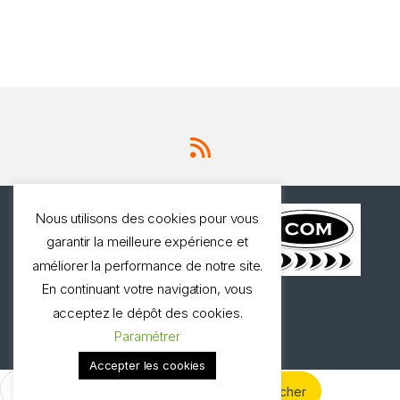
Nous utilisons des cookies pour vous
garantir la meilleure expérience et
améliorer la performance de notre site.
En continuant votre navigation, vous
Une question ? Appelez
acceptez le dépôt des cookies.
nous!
Paramétrer
0327973537
Accepter les cookies
Rechercher :