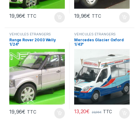
19,96
€
19,96
€
TTC
TTC
VÉHICULES ÉTRANGERS
VÉHICULES ÉTRANGERS
(voitures,camions ...)
(voitures,camions ...)
Range Rover 2003 Welly
Mercedes Glacier Oxford
1/24°
1/43°
13,20
€
19,96
€
TTC
TTC
23,95
€