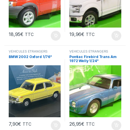
18,95
€
19,96
€
TTC
TTC
VÉHICULES ÉTRANGERS
VÉHICULES ÉTRANGERS
(voitures,camions ...)
(voitures,camions ...)
BMW 2002 Oxford 1/76°
Pontiac Firebird Trans Am
1972 Welly 1/24°
7,90
€
26,95
€
TTC
TTC