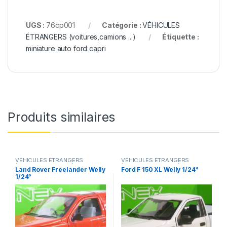
UGS :
76cp001
Catégorie :
VÉHICULES
ÉTRANGERS (voitures,camions ...)
Étiquette :
miniature auto ford capri
Produits similaires
VÉHICULES ÉTRANGERS
VÉHICULES ÉTRANGERS
(voitures,camions ...)
(voitures,camions ...)
Land Rover Freelander Welly
Ford F 150 XL Welly 1/24°
1/24°