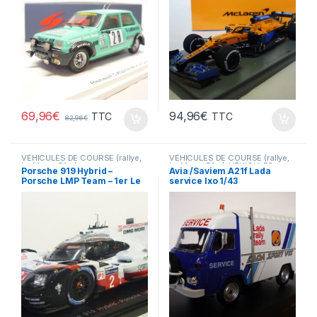
69,96
€
94,96
€
TTC
TTC
82,96
€
VÉHICULES DE COURSE (rallye,
VÉHICULES DE COURSE (rallye,
Le Mans, F1 ...)
Le Mans, F1 ...)
,
VÉHICULES
Porsche 919 Hybrid –
Avia /Saviem A21f Lada
ÉTRANGERS (voitures,camions
Porsche LMP Team – 1er Le
service Ixo 1/43
...)
Mans 2017 Spark 1/43°