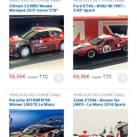
VÉHICULES DE COURSE (rallye,
VÉHICULES DE COURSE (rallye,
Le Mans, F1 ...)
,
VÉHICULES
Le Mans, F1 ...)
Citroen C3 WRC Meeke
Ford GT40 – BOAC 6h 1967 –
FRANÇAIS (voitures,camions...)
Mexique 2017 norev 1/18°
1/43° Spark
59,94
€
69,96
€
TTC
TTC
69,90
€
83,90
€
VÉHICULES DE COURSE (rallye,
VÉHICULES DE COURSE (rallye,
Le Mans, F1 ...)
Le Mans, F1 ...)
Porsche 911 RSR N°56
Zytek Z11SN – Nissan 1er
Winner LMGTE Le Mans
LMP2 – Le Mans 2014 Spark
2019 Spark 1/43°
1/43°