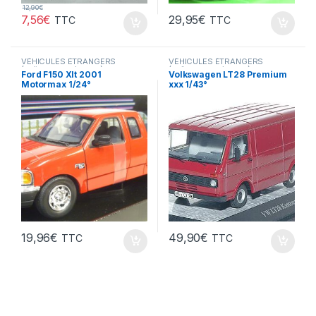
12,90
€
7,56
€
29,95
€
TTC
TTC
VÉHICULES ÉTRANGERS
VÉHICULES ÉTRANGERS
(voitures,camions ...)
(voitures,camions ...)
Ford F150 Xlt 2001
Volkswagen LT28 Premium
Motormax 1/24°
xxx 1/43°
19,96
€
49,90
€
TTC
TTC