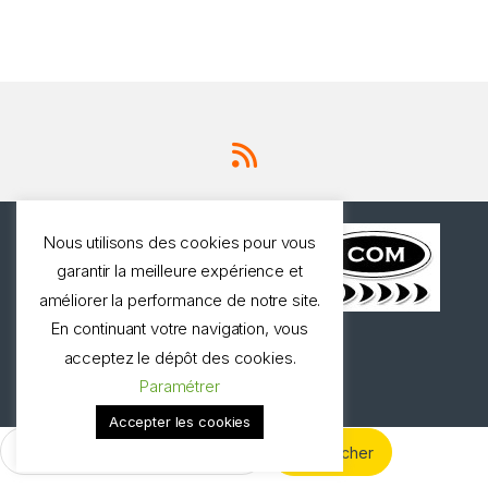
Nous utilisons des cookies pour vous
garantir la meilleure expérience et
améliorer la performance de notre site.
En continuant votre navigation, vous
Une question ? Appelez
acceptez le dépôt des cookies.
nous!
Paramétrer
0327973537
Accepter les cookies
Rechercher :