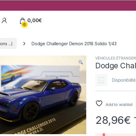
My Account
0,00
€
0
ns ...)
Dodge Challenger Demon 2018 Solido 1/43
VÉHICULES ÉTRANGERS (
Dodge Chal
Disponibilité
Add to wishlist
28,96
€