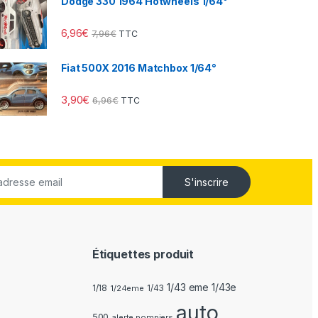
Dodge 330 1964 Hotwheels 1/64°
6,96
€
7,96
€
TTC
Fiat 500X 2016 Matchbox 1/64°
3,90
€
6,96
€
TTC
S'inscrire
Étiquettes produit
1/43 eme 1/43e
1/18
1/24eme
1/43
auto
500
alerte pompiers