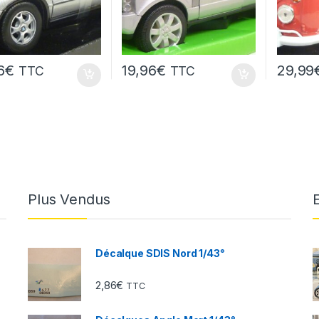
6
€
19,96
€
29,99
TTC
TTC
Plus Vendus
Décalque SDIS Nord 1/43°
2,86
€
TTC