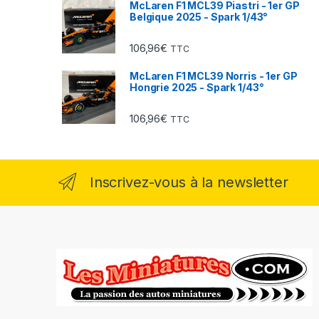
McLaren F1 MCL39 Piastri - 1er GP
Belgique 2025 - Spark 1/43°
106,96
€
TTC
McLaren F1 MCL39 Norris - 1er GP
Hongrie 2025 - Spark 1/43°
106,96
€
TTC
Inscrivez-vous à la newsletter