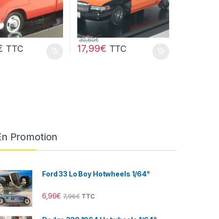
39,60
€
€
17,99
€
TTC
TTC
En Promotion
Ford 33 Lo Boy Hotwheels 1/64°
6,96
€
7,96
€
TTC