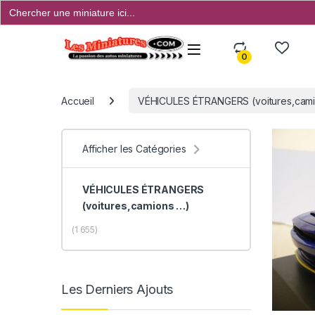
Search
for:
Open
0
Accueil
VÉHICULES ÉTRANGERS (voitures,camio
Afficher les Catégories
VÉHICULES ÉTRANGERS
(voitures,camions …)
(1 655)
Les Derniers Ajouts