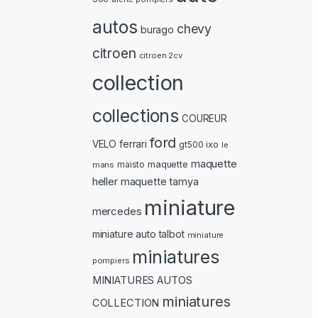
autos
chevy
burago
citroen
citroen 2cv
collection
collections
COUREUR
ford
ferrari
VELO
ixo
gt500
le
maquette
maquette
mans
maisto
heller
maquette tamya
miniature
mercedes
miniature auto talbot
miniature
miniatures
pompiers
MINIATURES AUTOS
miniatures
COLLECTION