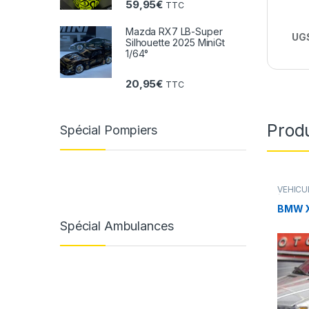
59,95
€
TTC
Mazda RX7 LB-Super
UGS
Silhouette 2025 MiniGt
1/64°
20,95
€
TTC
Produ
Spécial Pompiers
VÉHICU
(voiture
BMW X
Spécial Ambulances