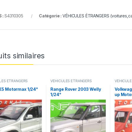
 :
S4310305
Catégorie :
VÉHICULES ÉTRANGERS (voitures,cam
its similaires
LES ÉTRANGERS
VÉHICULES ÉTRANGERS
VÉHICUL
s,camions ...)
(voitures,camions ...)
(voitures,c
5 Motormax 1/24°
Range Rover 2003 Welly
Volkwag
1/24°
up Moto