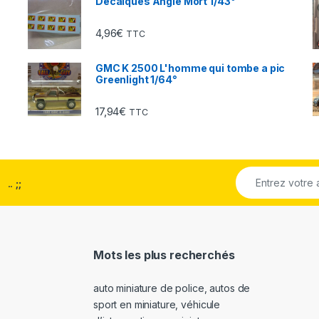
Décalques Angle Mort 1/43°
4,96
€
TTC
GMC K 2500 L'homme qui tombe a pic
Greenlight 1/64°
17,94
€
TTC
..
;;
Mots les plus recherchés
auto miniature de police
,
autos de
sport en miniature
,
véhicule