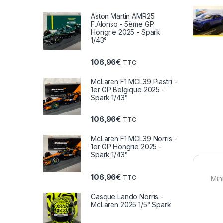
Aston Martin AMR25
F.Alonso - 5ème GP
Hongrie 2025 - Spark
1/43°
106,96
€
TTC
McLaren F1 MCL39 Piastri -
1er GP Belgique 2025 -
Spark 1/43°
106,96
€
TTC
McLaren F1 MCL39 Norris -
1er GP Hongrie 2025 -
Spark 1/43°
106,96
€
TTC
Min
Casque Lando Norris -
McLaren 2025 1/5° Spark