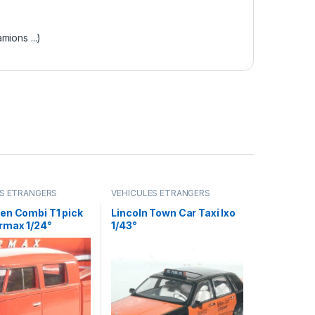
ions ...)
ES ÉTRANGERS
VÉHICULES ÉTRANGERS
amions ...)
(voitures,camions ...)
en Combi T1 pick
Lincoln Town Car Taxi Ixo
rmax 1/24°
1/43°