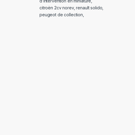
d’intervention en miniature
,
citroën 2cv norev
,
renault solido
,
peugeot de collection
,