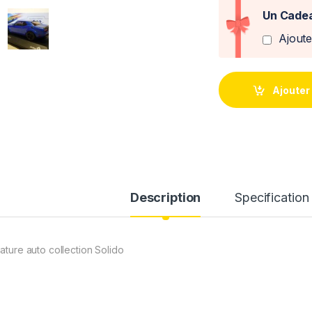
Un Cadea
Ajout
Ajouter
Description
Specification
iature auto collection Solido