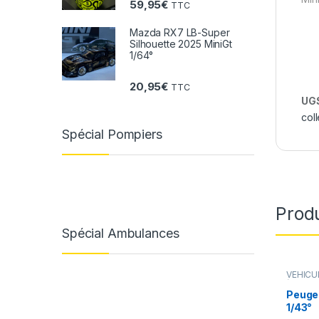
59,95
€
TTC
Mazda RX7 LB-Super
Silhouette 2025 MiniGt
1/64°
20,95
€
TTC
UGS
col
Spécial Pompiers
Produ
Spécial Ambulances
VÉHICU
(voiture
Peuge
1/43°