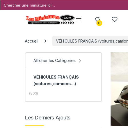
Search
for:
Open
0
Accueil
VÉHICULES FRANÇAIS (voitures,camions
Afficher les Catégories
VÉHICULES FRANÇAIS
(voitures,camions…)
(803)
Les Derniers Ajouts