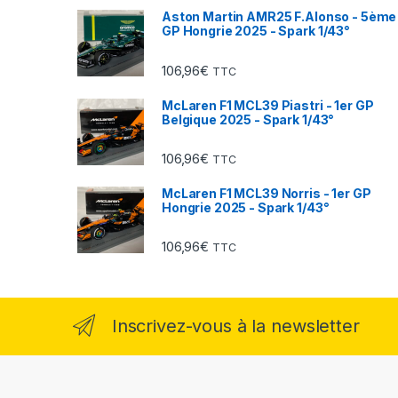
Aston Martin AMR25 F.Alonso - 5ème
GP Hongrie 2025 - Spark 1/43°
106,96
€
TTC
McLaren F1 MCL39 Piastri - 1er GP
Belgique 2025 - Spark 1/43°
106,96
€
TTC
McLaren F1 MCL39 Norris - 1er GP
Hongrie 2025 - Spark 1/43°
106,96
€
TTC
Inscrivez-vous à la newsletter