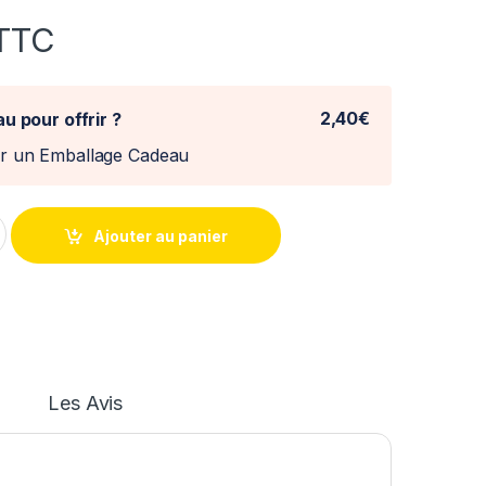
TTC
2,40€
u pour offrir ?
er un Emballage Cadeau
 Beach 1968 Norev 1/18° quantity
Ajouter au panier
Les Avis