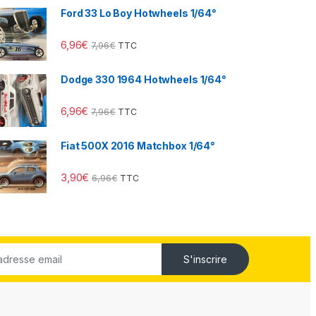
Ford 33 Lo Boy Hotwheels 1/64°
6,96
€
7,96
€
TTC
Dodge 330 1964 Hotwheels 1/64°
6,96
€
7,96
€
TTC
Fiat 500X 2016 Matchbox 1/64°
3,90
€
6,96
€
TTC
S'inscrire