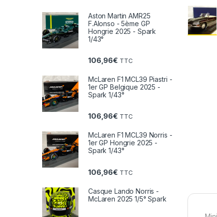
Aston Martin AMR25
F.Alonso - 5ème GP
Hongrie 2025 - Spark
1/43°
106,96
€
TTC
McLaren F1 MCL39 Piastri -
1er GP Belgique 2025 -
Spark 1/43°
106,96
€
TTC
McLaren F1 MCL39 Norris -
1er GP Hongrie 2025 -
Spark 1/43°
106,96
€
TTC
Casque Lando Norris -
McLaren 2025 1/5° Spark
Min