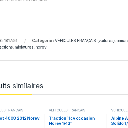
 :
181746
Catégorie :
VÉHICULES FRANÇAIS (voitures,camions.
lections
,
miniatures
,
norev
its similaires
LES FRANÇAIS
VÉHICULES FRANÇAIS
VÉHICULE
s,camions...)
(voitures,camions...)
(voitures,
ot 4008 2012 Norev
Traction 11cv occasion
Alpine A
Norev 1/43°
Solido 1