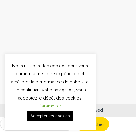
Nous utilisons des cookies pour vous
garantir la meilleure expérience et
améliorer la performance de notre site.
En continuant votre navigation, vous
acceptez le dépôt des cookies.
Paramétrer
©
Les Miniatures
- All Rights Reserved
Accepter les cookies
Rechercher :