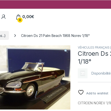
My Account
0,00
€
0
...)
Citroen Ds 21 Palm Beach 1968 Norev 1/18°
VÉHICULES FRANÇAIS (v
Citroen Ds
1/18°
Disponibilité
Add to wishlist
CITROEN NOREV 1/1