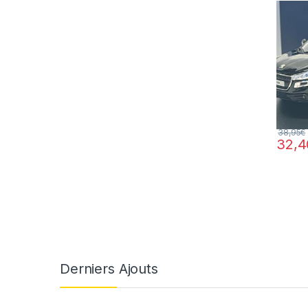
38,95
€
32,4
Derniers Ajouts