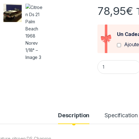
78,95
€
Un Cadea
Ajout
Citroen Ds 21 Palm
Description
Specification
iature citroen DS Chapron