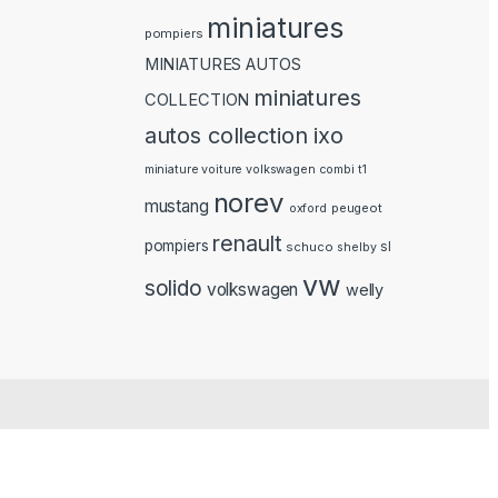
miniatures
pompiers
MINIATURES AUTOS
miniatures
COLLECTION
autos collection ixo
miniature voiture volkswagen combi t1
norev
mustang
peugeot
oxford
renault
pompiers
schuco
sl
shelby
vw
solido
volkswagen
welly