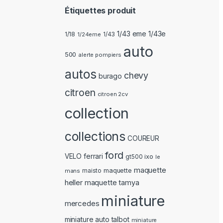
Étiquettes produit
1/43 eme 1/43e
1/18
1/24eme
1/43
auto
500
alerte pompiers
autos
chevy
burago
citroen
citroen 2cv
collection
collections
COUREUR
ford
ferrari
VELO
ixo
gt500
le
maquette
maquette
mans
maisto
heller
maquette tamya
miniature
mercedes
miniature auto talbot
miniature