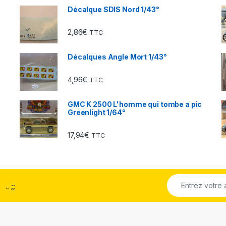
Décalque SDIS Nord 1/43°
2,86
€
TTC
Décalques Angle Mort 1/43°
4,96
€
TTC
GMC K 2500 L'homme qui tombe a pic
Greenlight 1/64°
17,94
€
TTC
..
;;