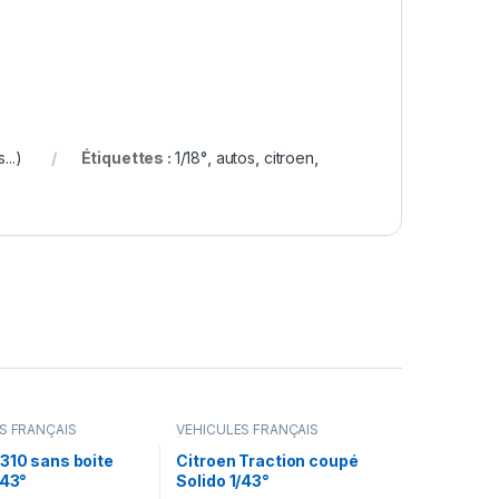
..)
Étiquettes :
1/18°
,
autos
,
citroen
,
S FRANÇAIS
VÉHICULES FRANÇAIS
camions...)
(voitures,camions...)
310 sans boite
Citroen Traction coupé
/43°
Solido 1/43°