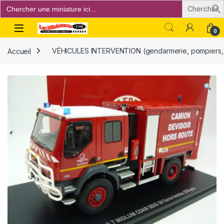
Search
for:
Open
0
Accueil
VÉHICULES INTERVENTION (gendarmerie, pompiers, p