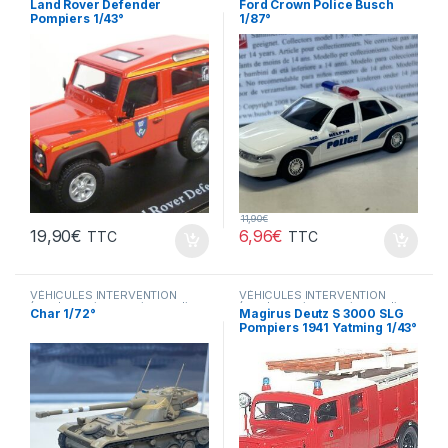
Land Rover Defender
Ford Crown Police Busch
ambulance..)
VÉHICULES INTERVENTION
Pompiers 1/43°
1/87°
(gendarmerie, pompiers, police,
ambulance..)
11,90
€
19,90
€
6,96
€
TTC
TTC
VÉHICULES INTERVENTION
VÉHICULES INTERVENTION
(gendarmerie, pompiers, police,
(gendarmerie, pompiers, police,
Char 1/72°
Magirus Deutz S 3000 SLG
ambulance..)
ambulance..)
Pompiers 1941 Yatming 1/43°