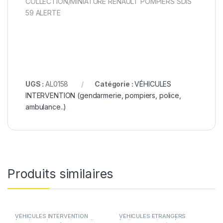
COLLECTION/MINIATURE RENAULT POMPIERS SDIS
59 ALERTE
UGS :
AL0158
Catégorie :
VÉHICULES
INTERVENTION (gendarmerie, pompiers, police,
ambulance..)
Produits similaires
VÉHICULES INTERVENTION
VÉHICULES ÉTRANGERS
(gendarmerie, pompiers, police,
(voitures,camions ...)
,