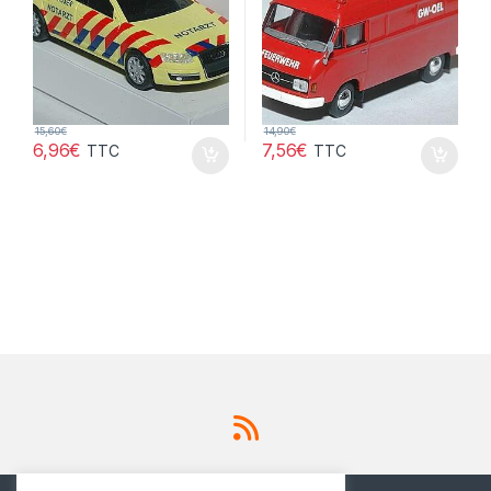
15,60
€
14,90
€
6,96
€
7,56
€
TTC
TTC