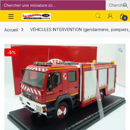
Search
for:
Open
0
Accueil
VÉHICULES INTERVENTION (gendarmerie, pompiers, p
-
5%