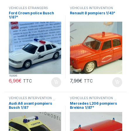
VÉHICULES ÉTRANGERS
VÉHICULES INTERVENTION
(voitures,camions ...)
,
(gendarmerie, pompiers, police,
Ford Crown police Busch
Renault 8 pompiers 1/43°
VÉHICULES INTERVENTION
ambulance..)
1/87°
(gendarmerie, pompiers, police,
ambulance..)
11,90
€
6,96
€
7,96
€
TTC
TTC
VÉHICULES INTERVENTION
VÉHICULES INTERVENTION
(gendarmerie, pompiers, police,
(gendarmerie, pompiers, police,
Audi A6 avant pompiers
Mercedes L206 pompiers
ambulance..)
ambulance..)
Busch 1/87
Brekina 1/87°