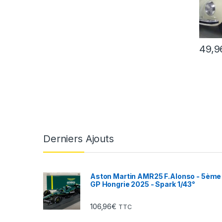
49,9
Derniers Ajouts
Aston Martin AMR25 F.Alonso - 5ème
GP Hongrie 2025 - Spark 1/43°
106,96
€
TTC