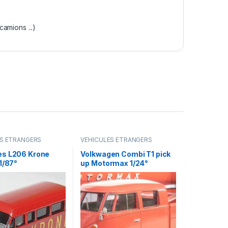
amions ...)
ES ÉTRANGERS
VÉHICULES ÉTRANGERS
amions ...)
(voitures,camions ...)
s L206 Krone
Volkwagen Combi T1 pick
1/87°
up Motormax 1/24°