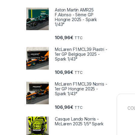
Aston Martin AMR25
F.Alonso - 5ème GP
Hongrie 2025 - Spark
1/43°
106,96
€
TTC
McLaren F1 MCL39 Piastri -
1er GP Belgique 2025 -
Spark 1/43°
106,96
€
TTC
McLaren F1 MCL39 Norris -
1er GP Hongrie 2025 -
Spark 1/43°
106,96
€
TTC
COL
Casque Lando Norris -
McLaren 2025 1/5° Spark