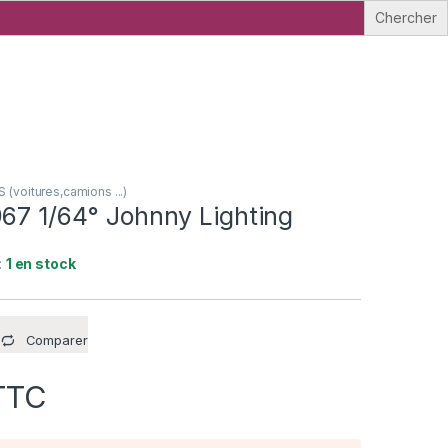
voitures,camions ...)
967 1/64° Johnny Lighting
:
1 en stock
Comparer
TTC