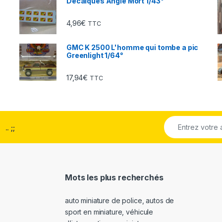
Décalques Angle Mort 1/43°
4,96
€
TTC
GMC K 2500 L'homme qui tombe a pic
Greenlight 1/64°
17,94
€
TTC
..
;;
Mots les plus recherchés
auto miniature de police
,
autos de
sport en miniature
,
véhicule