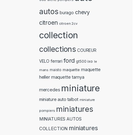
autos
chevy
burago
citroen
citroen 2cv
collection
collections
COUREUR
ford
ferrari
VELO
ixo
gt500
le
maquette
maquette
mans
maisto
heller
maquette tamya
miniature
mercedes
miniature auto talbot
miniature
miniatures
pompiers
MINIATURES AUTOS
miniatures
COLLECTION