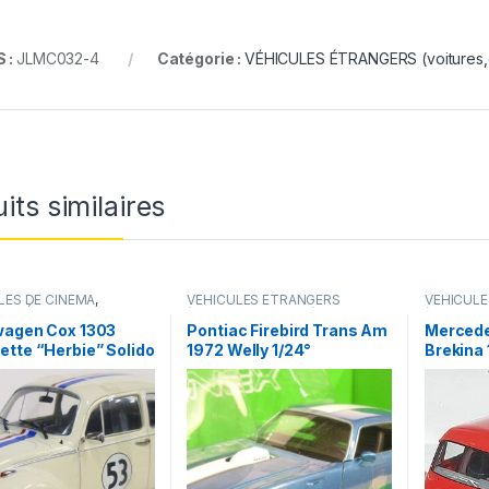
 :
JLMC032-4
Catégorie :
VÉHICULES ÉTRANGERS (voitures,c
its similaires
LES DE CINEMA
,
VÉHICULES ÉTRANGERS
VÉHICUL
LES ÉTRANGERS
(voitures,camions ...)
(voitures,c
s,camions ...)
wagen Cox 1303
Pontiac Firebird Trans Am
Mercede
tte “Herbie” Solido
1972 Welly 1/24°
Brekina 