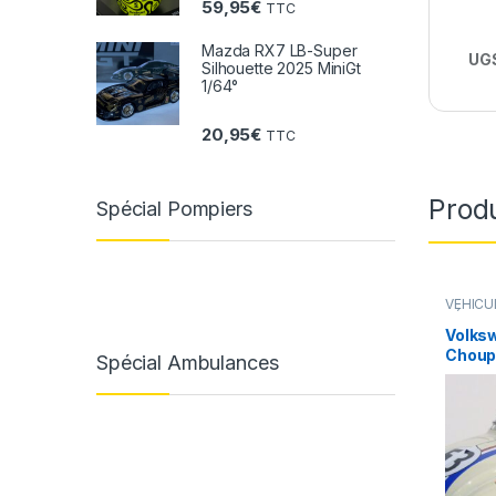
59,95
€
TTC
Mazda RX7 LB-Super
UGS
Silhouette 2025 MiniGt
1/64°
20,95
€
TTC
Produ
Spécial Pompiers
VÉHICU
VÉHICU
(voiture
Volks
Choupe
Spécial Ambulances
1/18°