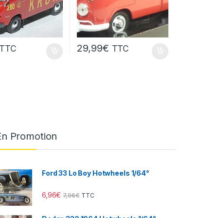
29,99
€
TTC
TTC
En Promotion
Ford 33 Lo Boy Hotwheels 1/64°
6,96
€
7,96
€
TTC