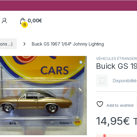
My Account
0,00
€
0
ns ...)
Buick GS 1967 1/64° Johnny Lighting
VÉHICULES ÉTRANGERS (
Buick GS 1
Disponibilité
Add to wishlist
14,95
€