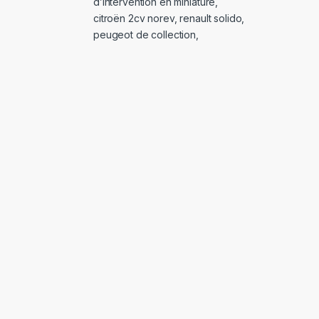
d’intervention en miniature
,
citroën 2cv norev
,
renault solido
,
peugeot de collection
,