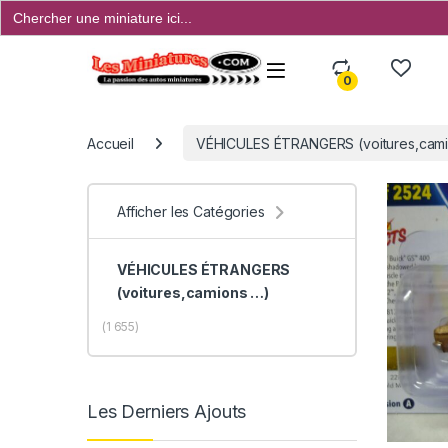
Search
for:
Open
0
Accueil
VÉHICULES ÉTRANGERS (voitures,camio
Afficher les Catégories
VÉHICULES ÉTRANGERS
(voitures,camions …)
(1 655)
Les Derniers Ajouts