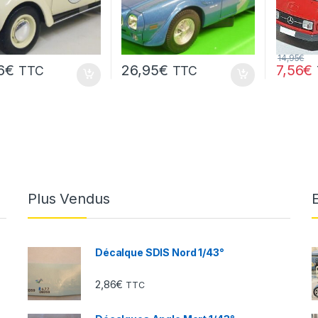
14,95
€
6
€
26,95
€
7,56
€
TTC
TTC
Plus Vendus
Décalque SDIS Nord 1/43°
2,86
€
TTC