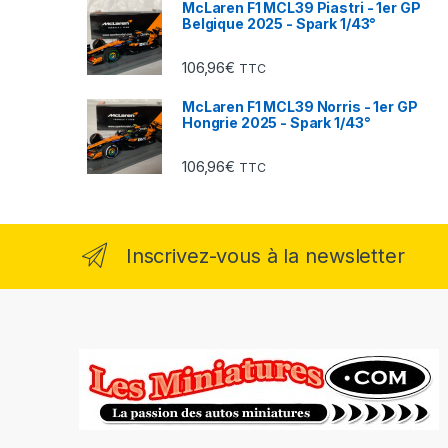
McLaren F1 MCL39 Piastri - 1er GP
Belgique 2025 - Spark 1/43°
106,96
€
TTC
McLaren F1 MCL39 Norris - 1er GP
Hongrie 2025 - Spark 1/43°
106,96
€
TTC
Inscrivez-vous à la newsletter