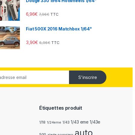
Dodge 330 1964 Hotwheels 1/64°
6,96
€
7,96
€
TTC
Fiat 500X 2016 Matchbox 1/64°
3,90
€
6,96
€
TTC
S'inscrire
Étiquettes produit
1/43 eme 1/43e
1/18
1/24eme
1/43
auto
500
alerte pompiers