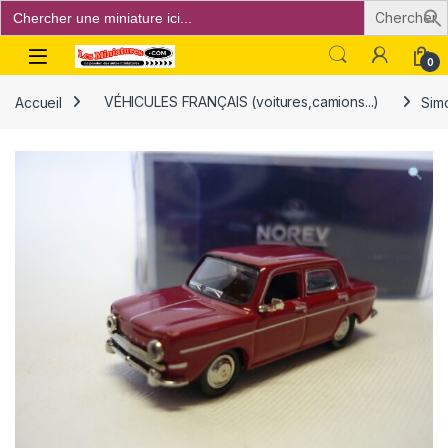
Search
for:
Open
0
Accueil
VÉHICULES FRANÇAIS (voitures,camions...)
Sim