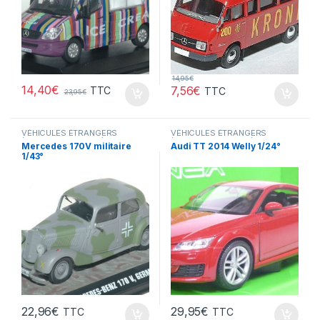
14,95
€
14,40
€
7,56
€
TTC
TTC
23,95
€
VÉHICULES ÉTRANGERS
VÉHICULES ÉTRANGERS
(voitures,camions ...)
,
(voitures,camions ...)
Mercedes 170V militaire
Audi TT 2014 Welly 1/24°
VÉHICULES INTERVENTION
1/43°
(gendarmerie, pompiers, police,
ambulance..)
22,96
€
29,95
€
TTC
TTC