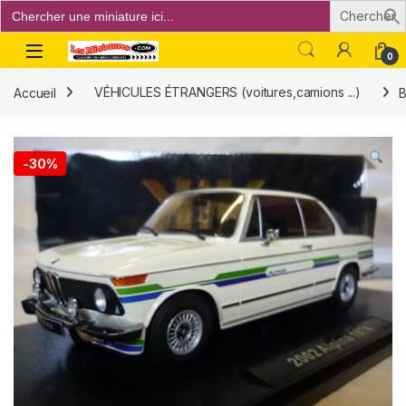
Search
for:
Open
0
Accueil
VÉHICULES ÉTRANGERS (voitures,camions ...)
B
-
30%