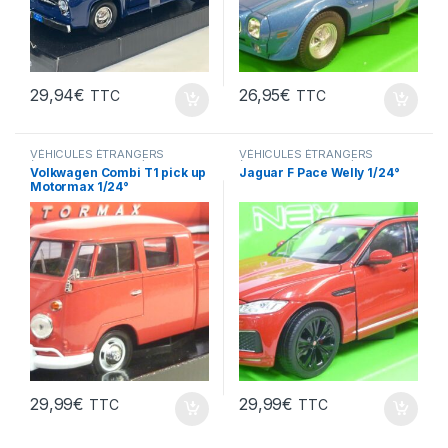
29,94
€
26,95
€
TTC
TTC
VÉHICULES ÉTRANGERS
VÉHICULES ÉTRANGERS
(voitures,camions ...)
(voitures,camions ...)
Volkwagen Combi T1 pick up
Jaguar F Pace Welly 1/24°
Motormax 1/24°
29,99
€
29,99
€
TTC
TTC