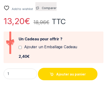
Comparer
Add to wishlist
13,20
€
TTC
18,96
€
Un Cadeau pour offrir ?
Ajouter un Emballage Cadeau
2,40€
Aston Martin DB5 James Bond Thunderball blister anglais - Mi
Ajouter au panier