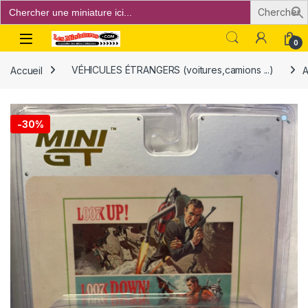
Search
for:
Open
0
Accueil
VÉHICULES ÉTRANGERS (voitures,camions ...)
A
-
30%