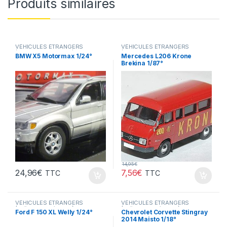
Produits similaires
VÉHICULES ÉTRANGERS
VÉHICULES ÉTRANGERS
(voitures,camions ...)
(voitures,camions ...)
BMW X5 Motormax 1/24°
Mercedes L206 Krone
Brekina 1/87°
14,95
€
24,96
€
7,56
€
TTC
TTC
VÉHICULES ÉTRANGERS
VÉHICULES ÉTRANGERS
(voitures,camions ...)
(voitures,camions ...)
Ford F 150 XL Welly 1/24°
Chevrolet Corvette Stingray
2014 Maisto 1/18°