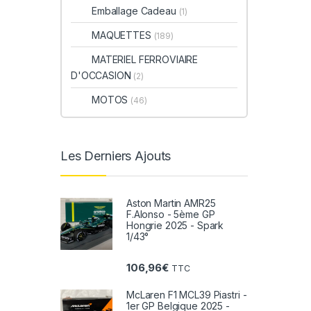
Emballage Cadeau
(1)
MAQUETTES
(189)
MATERIEL FERROVIAIRE
D'OCCASION
(2)
MOTOS
(46)
Les Derniers Ajouts
Aston Martin AMR25
F.Alonso - 5ème GP
Hongrie 2025 - Spark
1/43°
106,96
€
TTC
McLaren F1 MCL39 Piastri -
1er GP Belgique 2025 -