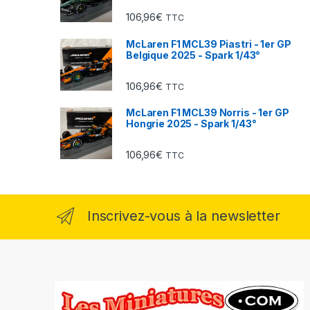
106,96
€
TTC
McLaren F1 MCL39 Piastri - 1er GP
Belgique 2025 - Spark 1/43°
106,96
€
TTC
McLaren F1 MCL39 Norris - 1er GP
Hongrie 2025 - Spark 1/43°
106,96
€
TTC
Inscrivez-vous à la newsletter