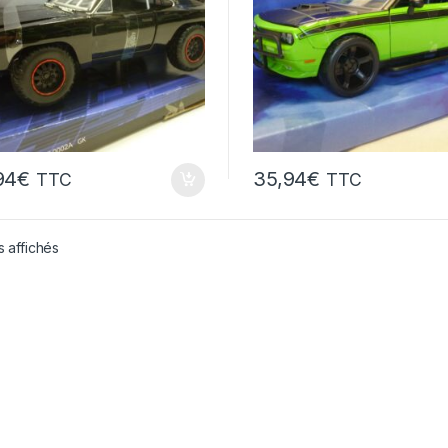
94
€
35,94
€
TTC
TTC
s affichés