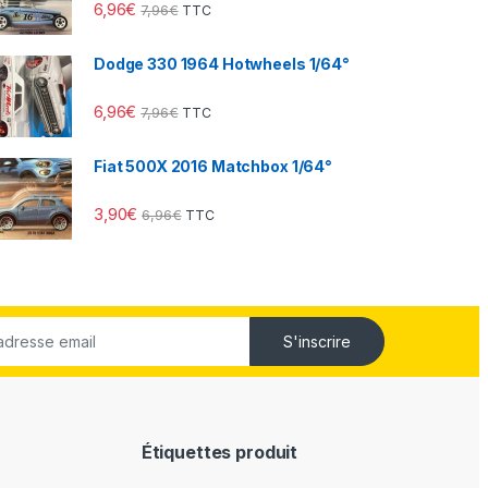
6,96
€
7,96
€
TTC
Dodge 330 1964 Hotwheels 1/64°
6,96
€
7,96
€
TTC
Fiat 500X 2016 Matchbox 1/64°
3,90
€
6,96
€
TTC
S'inscrire
Étiquettes produit