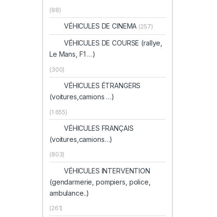
(88)
VÉHICULES DE CINEMA
(257)
VÉHICULES DE COURSE (rallye,
Le Mans, F1 …)
(300)
VÉHICULES ÉTRANGERS
(voitures,camions …)
(1 655)
VÉHICULES FRANÇAIS
(voitures,camions…)
(803)
VÉHICULES INTERVENTION
(gendarmerie, pompiers, police,
ambulance..)
(261)