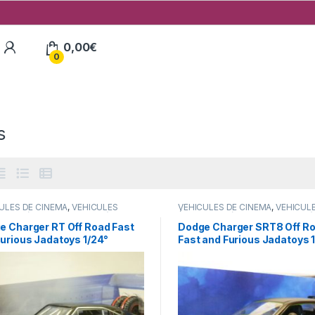
My Account
0,00
€
0
s
ULES DE CINEMA
,
VÉHICULES
VÉHICULES DE CINEMA
,
VÉHICUL
ERS (voitures,camions ...)
ÉTRANGERS (voitures,camions ...)
e Charger RT Off Road Fast
Dodge Charger SRT8 Off R
urious Jadatoys 1/24°
Fast and Furious Jadatoys 