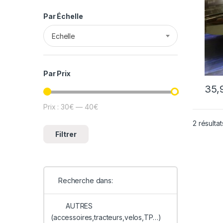
Par Échelle
Echelle
Par Prix
35,
Prix :
30€
—
40€
Prix min
Prix max
2 résultat
Filtrer
Recherche dans:
AUTRES
(accessoires,tracteurs,velos,TP…)