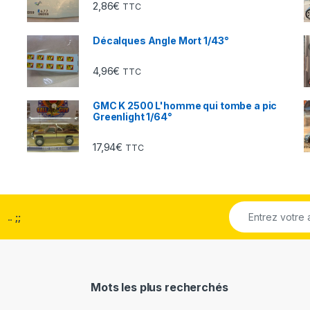
2,86
€
TTC
Décalques Angle Mort 1/43°
4,96
€
TTC
GMC K 2500 L'homme qui tombe a pic
Greenlight 1/64°
17,94
€
TTC
..
;;
Mots les plus recherchés