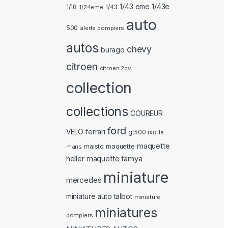
1/43 eme 1/43e
1/18
1/24eme
1/43
auto
500
alerte pompiers
autos
chevy
burago
citroen
citroen 2cv
collection
collections
COUREUR
ford
ferrari
VELO
ixo
gt500
le
maquette
maquette
mans
maisto
heller
maquette tamya
miniature
mercedes
miniature auto talbot
miniature
miniatures
pompiers