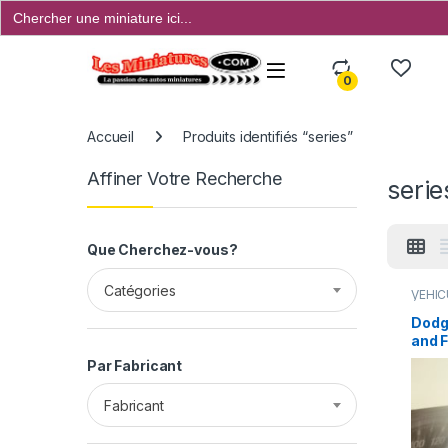
Search
for:
Open
0
Accueil
Produits identifiés “series”
Affiner Votre Recherche
serie
Que Cherchez-vous?
Catégories
VÉHIC
ÉTRANG
Dodg
and F
Par Fabricant
Fabricant