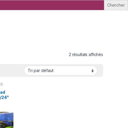
2 résultats affichés
ES
oad
1/24°