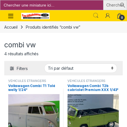
Search
for:
Open
0
Accueil
Produits identifiés “combi vw”
combi vw
4 résultats affichés
Filters
VÉHICULES ÉTRANGERS
VÉHICULES ÉTRANGERS
(voitures,camions ...)
(voitures,camions ...)
Volkswagen Combi T1 Tolé
Volkswagen Combi T2b
welly 1/24°
cabriolet Premium XXX 1/43°