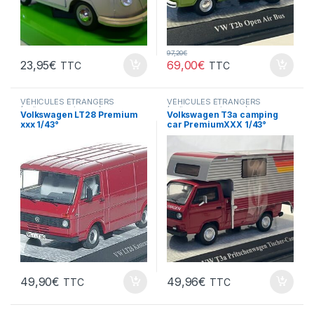
97,20
€
23,95
€
69,00
€
TTC
TTC
VÉHICULES ÉTRANGERS
VÉHICULES ÉTRANGERS
(voitures,camions ...)
(voitures,camions ...)
Volkswagen LT28 Premium
Volkswagen T3a camping
xxx 1/43°
car PremiumXXX 1/43°
49,90
€
49,96
€
TTC
TTC