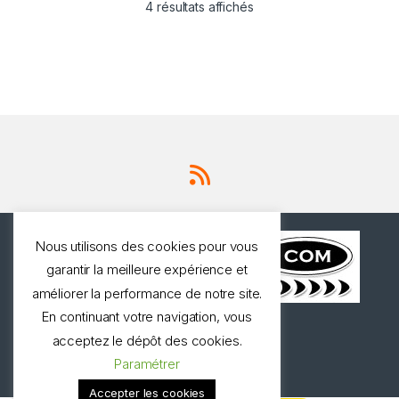
4 résultats affichés
Nous utilisons des cookies pour vous
garantir la meilleure expérience et
améliorer la performance de notre site.
En continuant votre navigation, vous
Une question ? Appelez
acceptez le dépôt des cookies.
nous!
Paramétrer
0327973537
Accepter les cookies