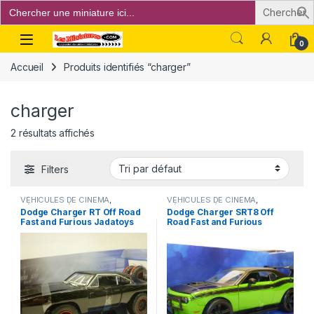
Search
for:
Open
0
Accueil
Produits identifiés “charger”
charger
2 résultats affichés
Filters
VÉHICULES DE CINEMA
,
VÉHICULES DE CINEMA
,
VÉHICULES ÉTRANGERS
VÉHICULES ÉTRANGERS
Dodge Charger RT Off Road
Dodge Charger SRT8 Off
(voitures,camions ...)
(voitures,camions ...)
Fast and Furious Jadatoys
Road Fast and Furious
1/24°
Jadatoys 1/24°