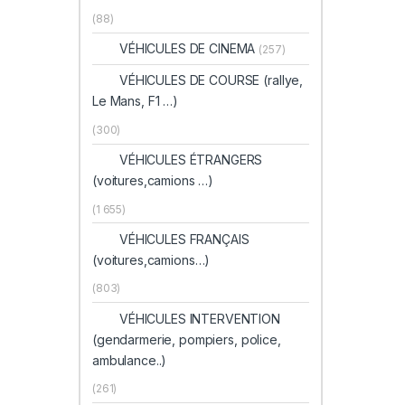
(88)
VÉHICULES DE CINEMA
(257)
VÉHICULES DE COURSE (rallye,
Le Mans, F1 …)
(300)
VÉHICULES ÉTRANGERS
(voitures,camions …)
(1 655)
VÉHICULES FRANÇAIS
(voitures,camions…)
(803)
VÉHICULES INTERVENTION
(gendarmerie, pompiers, police,
ambulance..)
(261)