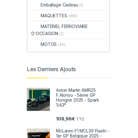
Emballage Cadeau
(1)
MAQUETTES
(189)
MATERIEL FERROVIAIRE
D'OCCASION
(2)
MOTOS
(46)
Les Derniers Ajouts
Aston Martin AMR25
F.Alonso - 5ème GP
Hongrie 2025 - Spark
1/43°
106,96
€
TTC
McLaren F1 MCL39 Piastri -
1er GP Belgique 2025 -