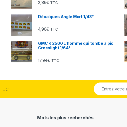
2,86
€
TTC
Décalques Angle Mort 1/43°
4,96
€
TTC
GMC K 2500 L'homme qui tombe a pic
Greenlight 1/64°
17,94
€
TTC
..
;;
Mots les plus recherchés