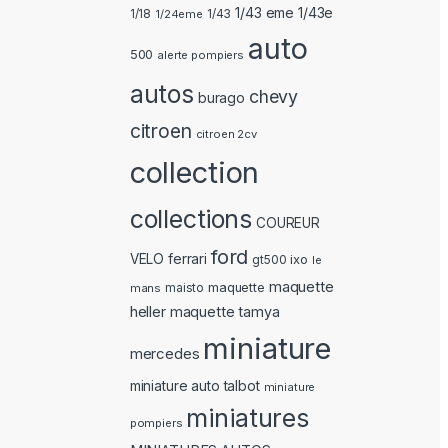
1/43 eme 1/43e
1/18
1/24eme
1/43
auto
500
alerte pompiers
autos
chevy
burago
citroen
citroen 2cv
collection
collections
COUREUR
ford
ferrari
VELO
ixo
gt500
le
maquette
maquette
mans
maisto
heller
maquette tamya
miniature
mercedes
miniature auto talbot
miniature
miniatures
pompiers