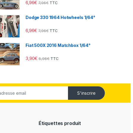
6,96
€
7,96
€
TTC
Dodge 330 1964 Hotwheels 1/64°
6,96
€
7,96
€
TTC
Fiat 500X 2016 Matchbox 1/64°
3,90
€
6,96
€
TTC
S'inscrire
Étiquettes produit