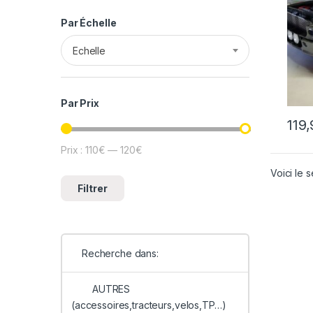
Par Échelle
Echelle
Par Prix
119
Prix :
110€
—
120€
Prix min
Prix max
Voici le s
Filtrer
Recherche dans:
AUTRES
(accessoires,tracteurs,velos,TP…)