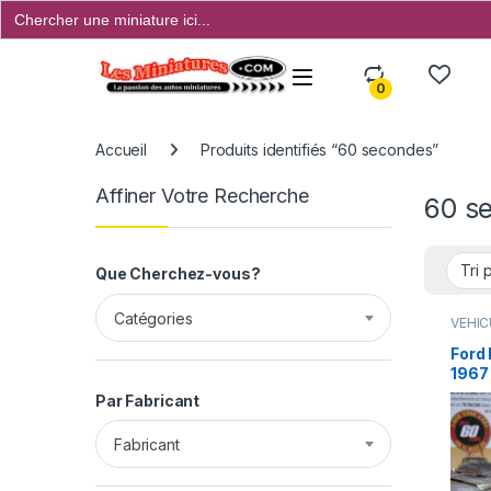
Search
for:
Open
0
Accueil
Produits identifiés “60 secondes”
Affiner Votre Recherche
60 s
Que Cherchez-vous?
Catégories
VÉHIC
Ford
1967
(2000
Par Fabricant
Fabricant