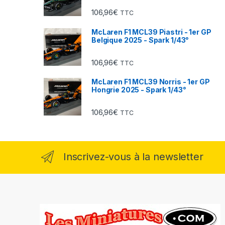
106,96
€
TTC
McLaren F1 MCL39 Piastri - 1er GP
Belgique 2025 - Spark 1/43°
106,96
€
TTC
McLaren F1 MCL39 Norris - 1er GP
Hongrie 2025 - Spark 1/43°
106,96
€
TTC
Inscrivez-vous à la newsletter