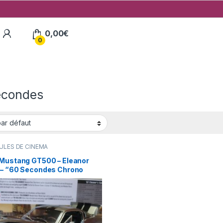
My Account
0,00
€
0
econdes
ULES DE CINEMA
 Mustang GT500 – Eleanor
 – “60 Secondes Chrono
) ” 1/18° Greenlight