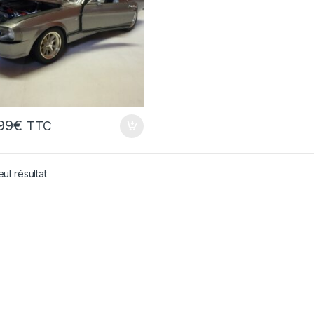
,99
€
TTC
eul résultat