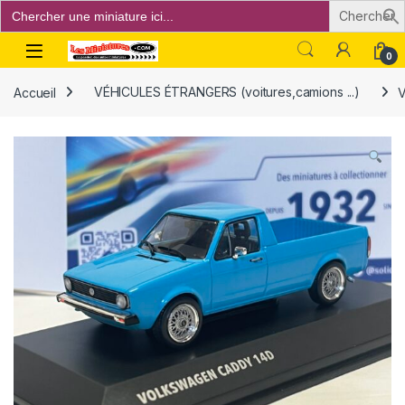
Search
for:
Open
0
Accueil
VÉHICULES ÉTRANGERS (voitures,camions ...)
V