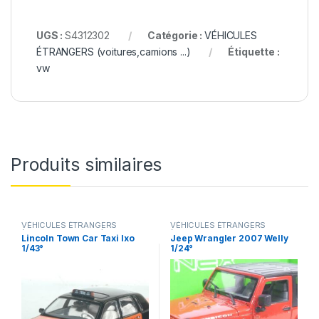
UGS :
S4312302
Catégorie :
VÉHICULES
ÉTRANGERS (voitures,camions ...)
Étiquette :
vw
Produits similaires
VÉHICULES ÉTRANGERS
VÉHICULES ÉTRANGERS
(voitures,camions ...)
(voitures,camions ...)
Lincoln Town Car Taxi Ixo
Jeep Wrangler 2007 Welly
1/43°
1/24°