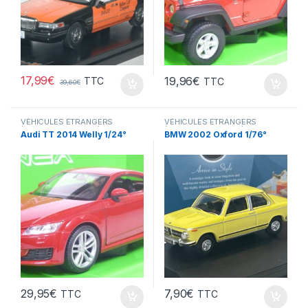
17,99
€
19,96
€
TTC
TTC
39,60
€
VÉHICULES ÉTRANGERS
VÉHICULES ÉTRANGERS
(voitures,camions ...)
(voitures,camions ...)
Audi TT 2014 Welly 1/24°
BMW 2002 Oxford 1/76°
29,95
€
7,90
€
TTC
TTC