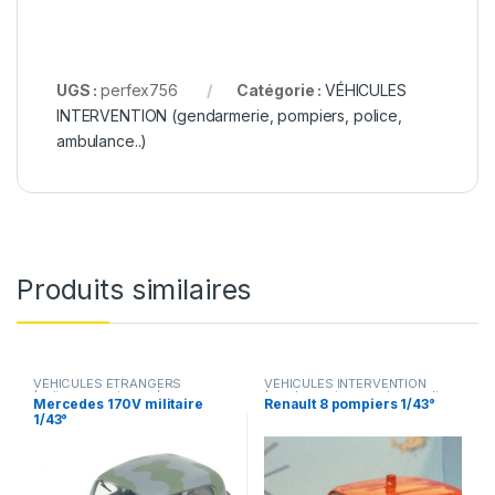
UGS :
perfex756
Catégorie :
VÉHICULES
INTERVENTION (gendarmerie, pompiers, police,
ambulance..)
Produits similaires
VÉHICULES ÉTRANGERS
VÉHICULES INTERVENTION
(voitures,camions ...)
,
(gendarmerie, pompiers, police,
Mercedes 170V militaire
Renault 8 pompiers 1/43°
VÉHICULES INTERVENTION
ambulance..)
1/43°
(gendarmerie, pompiers, police,
ambulance..)