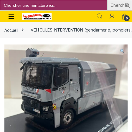
Search
for:
Open
0
Accueil
VÉHICULES INTERVENTION (gendarmerie, pompiers, p