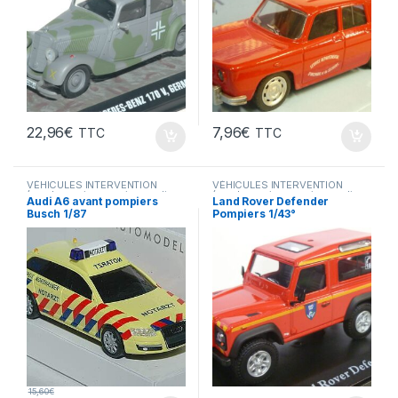
22,96
€
7,96
€
TTC
TTC
VÉHICULES INTERVENTION
VÉHICULES INTERVENTION
(gendarmerie, pompiers, police,
(gendarmerie, pompiers, police,
Audi A6 avant pompiers
Land Rover Defender
ambulance..)
ambulance..)
Busch 1/87
Pompiers 1/43°
15,60
€